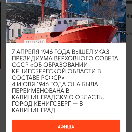
Спорт Парк Фэ
Family Court
Зеленоградск
Мира, 1
7 АПРЕЛЯ 1946 ГОДА ВЫШЕЛ УКАЗ
ПРЕЗИДИУМА ВЕРХОВНОГО СОВЕТА
ВОДНЫЕ ПРОГУЛКИ
СССР «ОБ ОБРАЗОВАНИИ
КЕНИГСБЕРГСКОЙ ОБЛАСТИ В
СОСТАВЕ РСФСР»
Ладья «Рагна»
4 ИЮЛЯ 1946 ГОДА ОНА БЫЛА
Зеленоградск, пристань р. Тростянка
ПЕРЕИМЕНОВАНА В
КАЛИНИНГРАДСКУЮ ОБЛАСТЬ,
ГОРОД КЁНИГСБЕРГ — В
КАЛИНИНГРАД
ИЩИТЕ ТАКЖЕ НА НАШЕМ САЙТЕ
АФИША