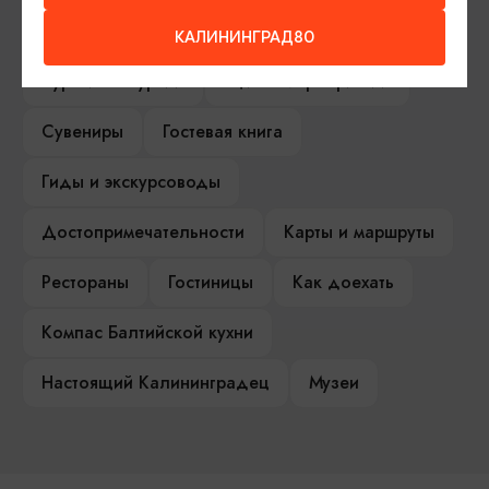
Серебряное ожерелье
Электронная виза
КАЛИНИНГРАД80
Туры и экскурсии
Афиша мероприятий
Сувениры
Гостевая книга
Гиды и экскурсоводы
Достопримечательности
Карты и маршруты
Рестораны
Гостиницы
Как доехать
Компас Балтийской кухни
Настоящий Калининградец
Музеи