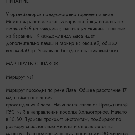
ПИТАНИЕ
У организаторов предусмотрено горячее питание.
Можно заранее заказать 3 варианта блюд на мангале:
люля-кебаб из говядины; шашлык из свинины; шашлык
из баранины. К каждому виду мяса идет
дополнительно лаваш и гарнир из овощей, общим
весом 450 гр. Упаковано блюдо в пластиковый бокс.
МАРШРУТЫ СПЛАВОВ
Маршрут №1
Маршрут проходит по реке Лава. Общее расстояние 17
км, примерное время
прохождения 4 часа. Начинается сплав от Правдинской
ГЭС № 3 в направлении поселка Холмогорное. Начало
в 10.30. Туристы проходят инструктаж, подбирают по
размеру спасательные жилеты и отправляются на
маршрут. В середине маршрута происходит 30-минутная