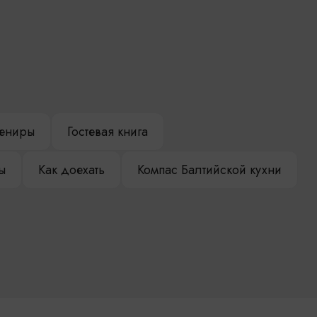
ениры
Гостевая книга
ы
Как доехать
Компас Балтийской кухни