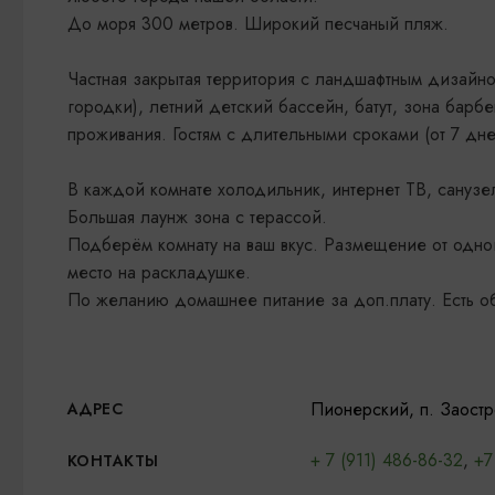
До моря 300 метров. Широкий песчаный пляж.
Частная закрытая территория с ландшафтным дизайно
городки), летний детский бассейн, батут, зона барб
проживания. Гостям с длительными сроками (от 7 д
В каждой комнате холодильник, интернет ТВ, санузел
Большая лаунж зона с терассой.
Подберём комнату на ваш вкус. Размещение от одно
место на раскладушке.
По желанию домашнее питание за доп.плату. Есть об
Пионерский, п. Заостр
АДРЕС
+ 7 (911) 486-86-32
,
+7
КОНТАКТЫ