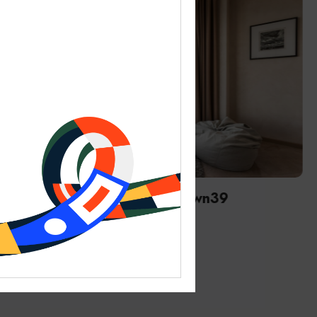
АПАРТАМЕНТЫ, КВАРТИРЫ
Апартаменты Краун39/Crown39
Калининград