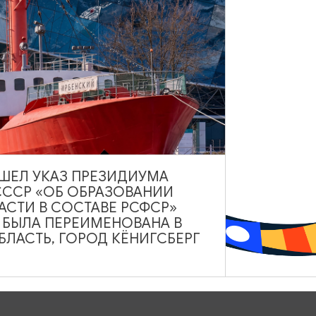
АПАРТАМЕНТЫ, КВАРТИРЫ
ВЫШЕЛ УКАЗ ПРЕЗИДИУМА
СССР «ОБ ОБРАЗОВАНИИ
Апартаменты PAVLOV
АСТИ В СОСТАВЕ РСФСР»
А БЫЛА ПЕРЕИМЕНОВАНА В
Калининград
ЛАСТЬ, ГОРОД КЁНИГСБЕРГ