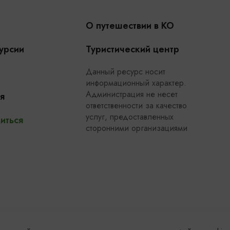
О путешествии в КО
урсии
Туристический центр
Данный ресурс носит
информационный характер.
Администрация не несет
я
ответственности за качество
услуг, предоставленных
иться
сторонними организациями