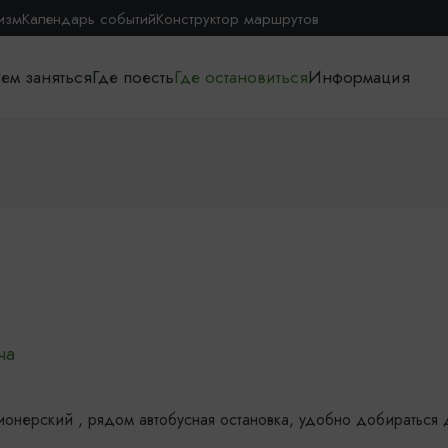
изм
Календарь событий
Конструктор маршрутов
ем заняться
Где поесть
Где остановиться
Информация
онерский , рядом автобусная остановка, удобно добираться 