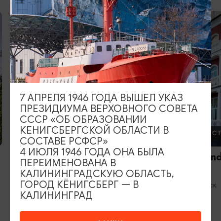
4
5
7 АПРЕЛЯ 1946 ГОДА ВЫШЕЛ УКАЗ
ПРЕЗИДИУМА ВЕРХОВНОГО СОВЕТА
СССР «ОБ ОБРАЗОВАНИИ
КЕНИГСБЕРГСКОЙ ОБЛАСТИ В
ОТЕЛИ, ГОСТИНИЦЫ
ОТЕЛИ, ГОС
СОСТАВЕ РСФСР»
4 ИЮЛЯ 1946 ГОДА ОНА БЫЛА
Отель «Усадьба»
Hotel Grand
ПЕРЕИМЕНОВАНА В
Палас
Гурьевск
КАЛИНИНГРАДСКУЮ ОБЛАСТЬ,
ГОРОД КЁНИГСБЕРГ — В
Светлогорск
КАЛИНИНГРАД