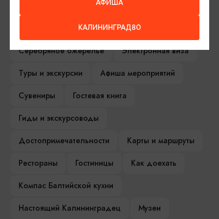
АФИША
ИЩИТЕ ТАКЖЕ НА НАШЕМ САЙТЕ
КАЛИНИНГРАД80
Серебряное ожерелье
Электронная виза
Туры и экскурсии
Афиша мероприятий
Сувениры
Гостевая книга
Гиды и экскурсоводы
Достопримечательности
Карты и маршруты
Рестораны
Гостиницы
Как доехать
Компас Балтийской кухни
Настоящий Калининградец
Музеи