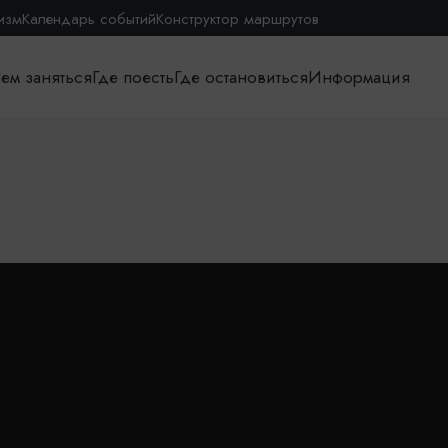
изм
Календарь событий
Конструктор маршрутов
ем заняться
Где поесть
Где остановиться
Информация