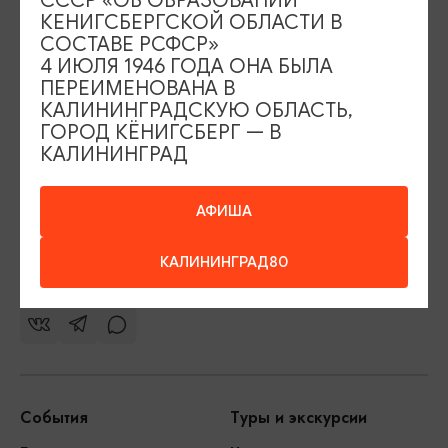
СССР «ОБ ОБРАЗОВАНИИ
КЕНИГСБЕРГСКОЙ ОБЛАСТИ В
Контакты Туристского
СОСТАВЕ РСФСР»
информационного центра
4 ИЮЛЯ 1946 ГОДА ОНА БЫЛА
ПЕРЕИМЕНОВАНА В
+7 (4012) 555-200
КАЛИНИНГРАДСКУЮ ОБЛАСТЬ,
ГОРОД КЁНИГСБЕРГ — В
8 (800) 200-55-39
КАЛИНИНГРАД
info@visit-kaliningrad.ru
АФИША
Площадь Победы, 1
Закрыто
КАЛИНИНГРАД80
ул. Октябрьская, 2/3
Закрыто
События
Туры и экскурсии