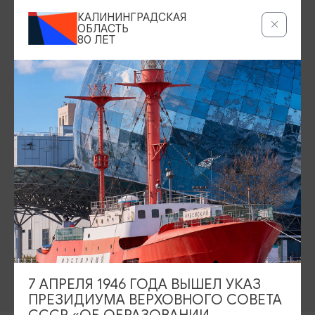
КАЛИНИНГРАДСКАЯ
Серебряное ожерелье
Электронная виза
ОБЛАСТЬ
80 ЛЕТ
Туры и экскурсии
Афиша мероприятий
Сувениры
Гостевая книга
Гиды и экскурсоводы
Достопримечательности
Карты и маршруты
Рестораны
Гостиницы
Как доехать
Компас Балтийской кухни
Настоящий Калининградец
Музеи
7 АПРЕЛЯ 1946 ГОДА ВЫШЕЛ УКАЗ
ПРЕЗИДИУМА ВЕРХОВНОГО СОВЕТА