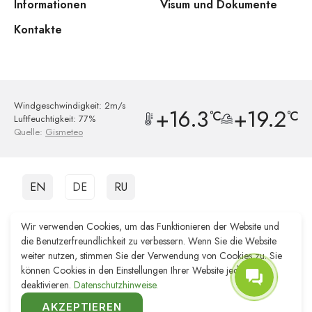
Informationen
Visum und Dokumente
Kontakte
Windgeschwindigkeit: 2m/s
+16.3
+19.2
°C
°C
Luftfeuchtigkeit: 77%
Quelle:
Gismeteo
EN
DE
RU
Diese Ressource dient nur zu Informationszwecken. Die Verwaltung ist
Wir verwenden Cookies, um das Funktionieren der Website und
nicht verantwortlich für die Qualität der von dritten Organisationen
die Benutzerfreundlichkeit zu verbessern. Wenn Sie die Website
erbrachten Dienstleistungen.
weiter nutzen, stimmen Sie der Verwendung von Cookies zu. Sie
können Cookies in den Einstellungen Ihrer Website jederzeit
Website-Entwicklung Reshenie
deaktivieren.
Datenschutzhinweise.
Förderung der Website Remarka Agency
© 2011–2026 TOURISTISCHES INFORMATIONSZENTRUM
AKZEPTIEREN