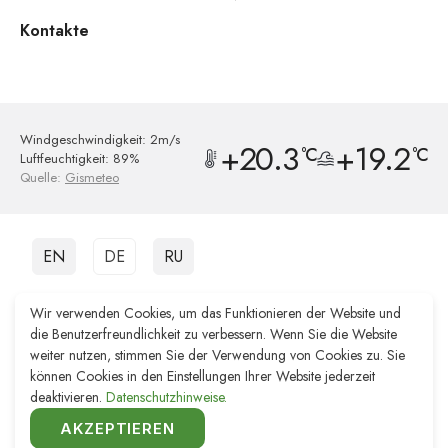
Kontakte
Windgeschwindigkeit: 2m/s
+20.3
+19.2
°C
°C
Luftfeuchtigkeit: 89%
Quelle:
Gismeteo
EN
DE
RU
Diese Ressource dient nur zu Informationszwecken. Die Verwaltung ist
Wir verwenden Cookies, um das Funktionieren der Website und
nicht verantwortlich für die Qualität der von dritten Organisationen
die Benutzerfreundlichkeit zu verbessern. Wenn Sie die Website
erbrachten Dienstleistungen.
weiter nutzen, stimmen Sie der Verwendung von Cookies zu. Sie
können Cookies in den Einstellungen Ihrer Website jederzeit
Website-Entwicklung Reshenie
deaktivieren.
Datenschutzhinweise.
Förderung der Website Remarka Agency
© 2011–2026 TOURISTISCHES INFORMATIONSZENTRUM
AKZEPTIEREN
KALININGRAD