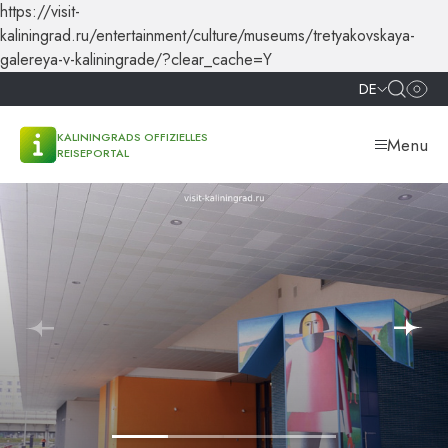
https://visit-
kaliningrad.ru/entertainment/culture/museums/tretyakovskaya-
galereya-v-kaliningrade/?clear_cache=Y
DE
KALININGRADS OFFIZIELLES
Menu
REISEPORTAL