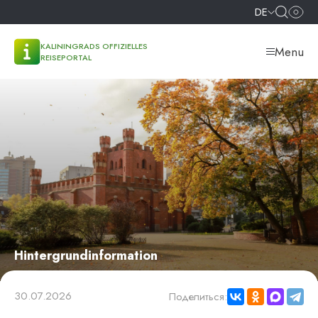
DE
KALININGRADS OFFIZIELLES
Menu
REISEPORTAL
Hintergrundinformation
30.07.2026
Поделиться: