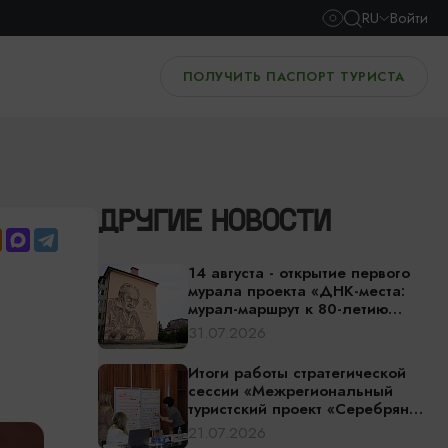
RU
Войти
ПОЛУЧИТЬ ПАСПОРТ ТУРИСТА
ДРУГИЕ НОВОСТИ
14 августа - открытие первого
мурала проекта «ДНК-места:
мурал-маршрут к 80-летию
Калининградской области»
31.07.2026
Итоги работы стратегической
сессии «Межрегиональный
туристский проект «Серебряное
ожерелье России» — едем за
21.07.2026
впечатлениями!»