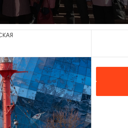
СКАЯ
ный Туристским Информационным центром Калининградской о
рограммы Экскурсоведение, молодые гиды провели более 40
 Пионерском, Светлогорске!
а Тихого с экскурсантами 47 раз!
 И самому юному участнику исполнилось всего 4 месяца!