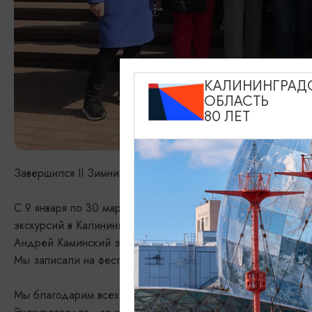
КАЛИНИНГРАД
ОБЛАСТЬ
80 ЛЕТ
Завершился II Зимний Фестиваль Экскурсий, организован
С 9 января по 30 марта выпускники профессиональной п
экскурсий в Калининграде, Зеленоградске, Черняховске,
Андрей Каминский за время Фестиваля обошел вокруг озер
Мы записали на фестиваль без малого 1000 экскурсантов!
Мы благодарим всех за участие!