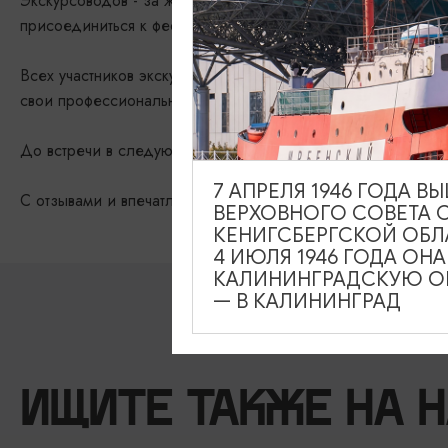
Экскурсоводов - за желание делиться знаниями, огонёк в
присоединиться к фестивалю, глядя на пример коллег!
Всех участников экскурсий - за рвение к знаниям! Благод
свои профессиональные навыки!
До встречи в следующем году!
7 АПРЕЛЯ 1946 ГОДА 
С отзывами и впечатлениями участников можно ознакомитьс
ВЕРХОВНОГО СОВЕТА 
КЕНИГСБЕРГСКОЙ ОБЛ
4 ИЮЛЯ 1946 ГОДА ОН
КАЛИНИНГРАДСКУЮ ОБ
— В КАЛИНИНГРАД
ИЩИТЕ ТАКЖЕ НА 