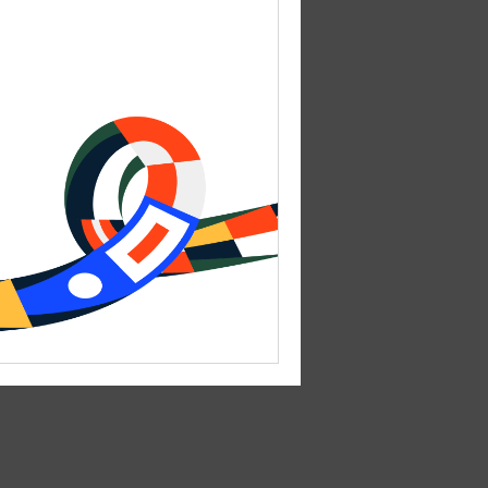
 решение
твуют