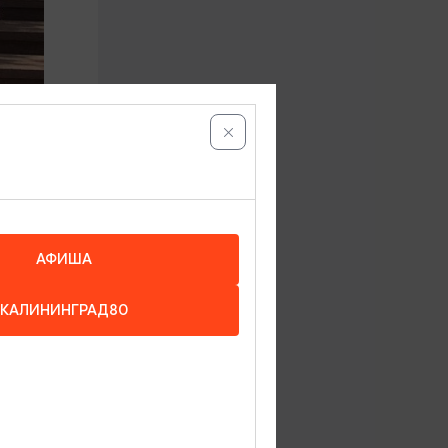
бласти!
АФИША
КАЛИНИНГРАД80