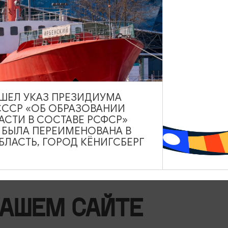
 глазах! Очень приятно было, что некоторые гиды принимали
аря вам начинающие экскурсоводы получают опыт и совершенс
ВЫШЕЛ УКАЗ ПРЕЗИДИУМА
я в гостевой книге
https://visit-kaliningrad.ru/guest-book/
СССР «ОБ ОБРАЗОВАНИИ
АСТИ В СОСТАВЕ РСФСР»
А БЫЛА ПЕРЕИМЕНОВАНА В
ЛАСТЬ, ГОРОД КЁНИГСБЕРГ
НАШЕМ САЙТЕ