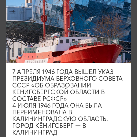
Отправить открытку
Карты и брошюры
Аудиогиды
Что привезти из Калининграда
7 АПРЕЛЯ 1946 ГОДА ВЫШЕЛ УКАЗ
ПРЕЗИДИУМА ВЕРХОВНОГО СОВЕТА
СССР «ОБ ОБРАЗОВАНИИ
Карта парковок и туалетов
КЕНИГСБЕРГСКОЙ ОБЛАСТИ В
СОСТАВЕ РСФСР»
4 ИЮЛЯ 1946 ГОДА ОНА БЫЛА
Камеры хранения
ПЕРЕИМЕНОВАНА В
КАЛИНИНГРАДСКУЮ ОБЛАСТЬ,
ГОРОД КЁНИГСБЕРГ — В
Камеры
КАЛИНИНГРАД