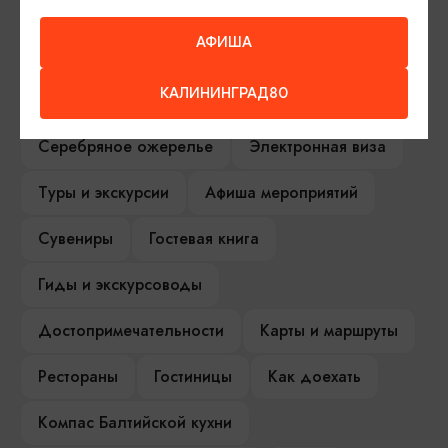
АФИША
ИЩИТЕ ТАКЖЕ НА НАШЕМ САЙТЕ
КАЛИНИНГРАД80
Серебряное ожерелье
Электронная виза
Туры и экскурсии
Афиша мероприятий
Сувениры
Гостевая книга
Гиды и экскурсоводы
Достопримечательности
Карты и маршруты
Рестораны
Гостиницы
Как доехать
Компас Балтийской кухни