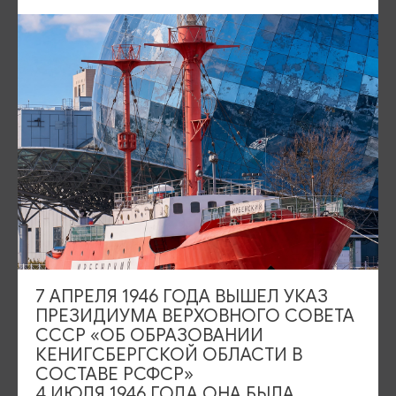
Карта парковок и туалетов
Камеры хранения
Камеры
ИЩИТЕ ТАКЖЕ НА НАШЕМ САЙТЕ
7 АПРЕЛЯ 1946 ГОДА ВЫШЕЛ УКАЗ
Серебряное ожерелье
Электронная виза
ПРЕЗИДИУМА ВЕРХОВНОГО СОВЕТА
СССР «ОБ ОБРАЗОВАНИИ
Туры и экскурсии
Афиша мероприятий
КЕНИГСБЕРГСКОЙ ОБЛАСТИ В
СОСТАВЕ РСФСР»
Сувениры
Гостевая книга
4 ИЮЛЯ 1946 ГОДА ОНА БЫЛА