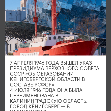
ИЩИТЕ ТАКЖЕ НА НАШЕМ САЙТЕ
Серебряное ожерелье
Электронная виза
Туры и экскурсии
Афиша мероприятий
7 АПРЕЛЯ 1946 ГОДА ВЫШЕЛ УКАЗ
ПРЕЗИДИУМА ВЕРХОВНОГО СОВЕТА
Сувениры
Гостевая книга
СССР «ОБ ОБРАЗОВАНИИ
КЕНИГСБЕРГСКОЙ ОБЛАСТИ В
Гиды и экскурсоводы
СОСТАВЕ РСФСР»
4 ИЮЛЯ 1946 ГОДА ОНА БЫЛА
Достопримечательности
Карты и маршруты
ПЕРЕИМЕНОВАНА В
КАЛИНИНГРАДСКУЮ ОБЛАСТЬ,
Рестораны
Гостиницы
Как доехать
ГОРОД КЁНИГСБЕРГ — В