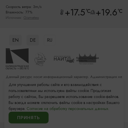
Скорость ветра: 3m/s
+17.5
+19.6
°C
°C
Влажность: 77%
Источник:
Gismeteo
EN
DE
RU
Данный ресурс носит информационный характер. Администрация не
несет ответственности за качество услуг, предоставленных
Для улучшения работы сайта и его взаимодействия с
сторонними организациями
пользователями мы используем файлы cookie. Продолжая
работу с сайтом, Вы разрешаете использование cookie-файлов.
Разработка сайта: «Решение»
Вы всегда можете отключить файлы cookie в настройках Вашего
Продвижение сайта: Remarka Agency
браузера.
Согласие на обработку персональных данных.
© 2011–2026 «Туристский информационный центр
Калининградской области»
ПРИНЯТЬ