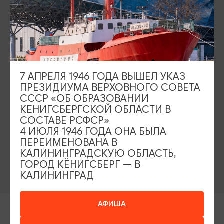
Туры и экскурсии
Афиша мероприятий
Сувениры
Гостевая книга
Гиды и экскурсоводы
7 АПРЕЛЯ 1946 ГОДА ВЫШЕЛ УКАЗ
Достопримечательности
Карты и маршруты
ПРЕЗИДИУМА ВЕРХОВНОГО СОВЕТА
СССР «ОБ ОБРАЗОВАНИИ
Рестораны
Гостиницы
Как доехать
КЕНИГСБЕРГСКОЙ ОБЛАСТИ В
СОСТАВЕ РСФСР»
Компас Балтийской кухни
4 ИЮЛЯ 1946 ГОДА ОНА БЫЛА
ПЕРЕИМЕНОВАНА В
Настоящий Калининградец
Музеи
КАЛИНИНГРАДСКУЮ ОБЛАСТЬ,
ГОРОД КЁНИГСБЕРГ — В
КАЛИНИНГРАД
АФИША
Контакты Туристского