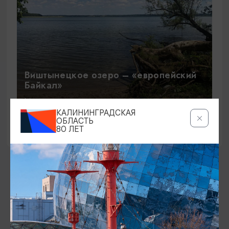
Виштынецкое озеро – «европейский
Байкал»
09:00
12 ЧАСОВ
КАЛИНИНГРАДСКАЯ
ОБЛАСТЬ
80 ЛЕТ
ИЩИТЕ ТАКЖЕ НА НАШЕМ САЙТЕ
Серебряное ожерелье
Электронная виза