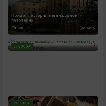
Понарт - история легендарной
пивоварни
11:00
2 ЧАСА
Калининград-прошлое и настоящее +
пивоварня Понарт и Музей Марципана
12:00
5-6 ЧАСОВ
3000₽
ОТ
3300₽
ОТ