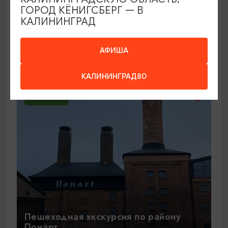
ГОРОД КЁНИГСБЕРГ — В
КАЛИНИНГРАД
Экскурсия на пивоваренный завод
«Понарт»
АФИША
11.08.26
1,5 ЧАСА
КАЛИНИНГРАД80
1300₽
ОТ
Пешеходная экскурсия по району
Понарт