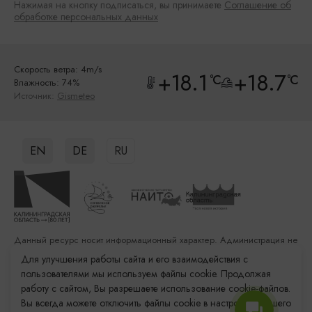
Нажимая на кнопку подписаться, вы принимаете
Соглашение об
обработке персональных данных
Скорость ветра: 4m/s
+18.1
+18.7
°C
°C
Влажность: 74%
Источник:
Gismeteo
EN
DE
RU
Данный ресурс носит информационный характер. Администрация не
несет ответственности за качество услуг, предоставленных
Для улучшения работы сайта и его взаимодействия с
сторонними организациями
пользователями мы используем файлы cookie. Продолжая
работу с сайтом, Вы разрешаете использование cookie-файлов.
Разработка сайта: «Решение»
Вы всегда можете отключить файлы cookie в настройках Вашего
Продвижение сайта: Remarka Agency