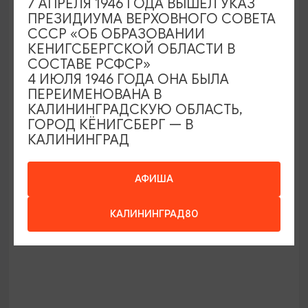
7 АПРЕЛЯ 1946 ГОДА ВЫШЕЛ УКАЗ
ПРЕЗИДИУМА ВЕРХОВНОГО СОВЕТА
СССР «ОБ ОБРАЗОВАНИИ
КЕНИГСБЕРГСКОЙ ОБЛАСТИ В
СОСТАВЕ РСФСР»
4 ИЮЛЯ 1946 ГОДА ОНА БЫЛА
ПЕРЕИМЕНОВАНА В
КАЛИНИНГРАДСКУЮ ОБЛАСТЬ,
ГОРОД КЁНИГСБЕРГ — В
Ночная жизнь Форта №11 «Дёнхофф»
КАЛИНИНГРАД
22:00
2 Ч.
Замки Шаакен и Нессельбек
АФИША
10:00
5 ЧАСОВ
КАЛИНИНГРАД80
1800₽
ОТ