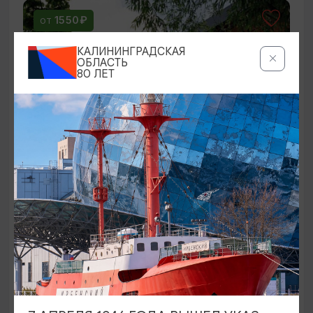
1550₽
ОТ
КАЛИНИНГРАДСКАЯ
ОБЛАСТЬ
80 ЛЕТ
Кёнигсберг под грифом «Секретно»
14:00
3 ЧАСА
2400₽
ОТ