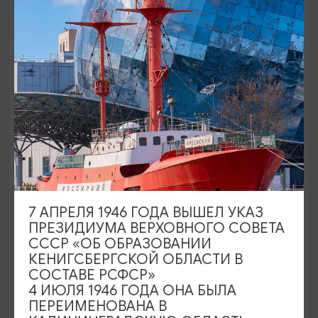
Янтарная мозаика
12:00
3 ДНЯ/2 НОЧИ
16263₽
ОТ
7 АПРЕЛЯ 1946 ГОДА ВЫШЕЛ УКАЗ
ПРЕЗИДИУМА ВЕРХОВНОГО СОВЕТА
СССР «ОБ ОБРАЗОВАНИИ
Европа без визы - тур в Калининград:
КЕНИГСБЕРГСКОЙ ОБЛАСТИ В
3 дня/2 ночи
СОСТАВЕ РСФСР»
10:00
3 ДНЯ/2 НОЧИ
4 ИЮЛЯ 1946 ГОДА ОНА БЫЛА
ПЕРЕИМЕНОВАНА В