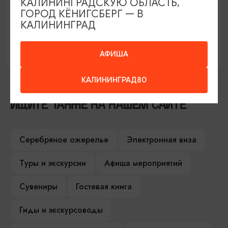
КАЛИНИНГРАДСКУЮ ОБЛАСТЬ,
ГОРОД КЁНИГСБЕРГ — В
1
КАЛИНИНГРАД
2
АФИША
КАЛИНИНГРАД80
ИЩИТЕ ТАКЖЕ НА НАШЕМ САЙТЕ
Серебряное ожерелье
Электронная виза
Туры и экскурсии
Афиша мероприятий
Сувениры
Гостевая книга
Гиды и экскурсоводы