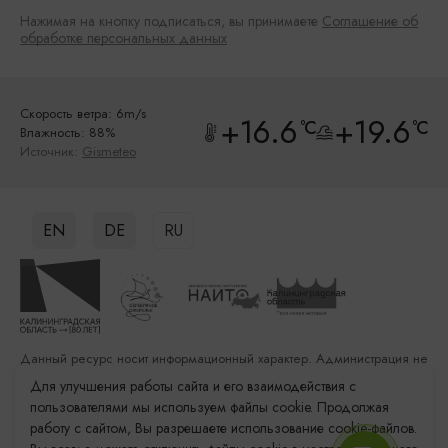
Нажимая на кнопку подписаться, вы принимаете
Соглашение об
обработке персональных данных
Скорость ветра: 6m/s
+16.6
+19.6
°C
°C
Влажность: 88%
Источник:
Gismeteo
EN
DE
RU
Данный ресурс носит информационный характер. Администрация не
несет ответственности за качество услуг, предоставленных
Для улучшения работы сайта и его взаимодействия с
сторонними организациями
пользователями мы используем файлы cookie. Продолжая
работу с сайтом, Вы разрешаете использование cookie-файлов.
Разработка сайта: «Решение»