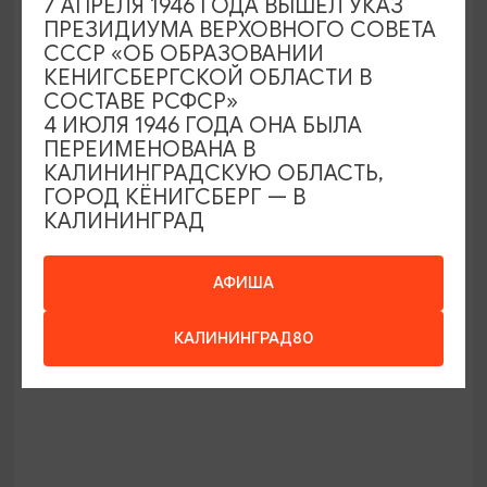
7 АПРЕЛЯ 1946 ГОДА ВЫШЕЛ УКАЗ
ПРЕЗИДИУМА ВЕРХОВНОГО СОВЕТА
СССР «ОБ ОБРАЗОВАНИИ
КЕНИГСБЕРГСКОЙ ОБЛАСТИ В
СОСТАВЕ РСФСР»
4 ИЮЛЯ 1946 ГОДА ОНА БЫЛА
ПЕРЕИМЕНОВАНА В
КАЛИНИНГРАДСКУЮ ОБЛАСТЬ,
ГОРОД КЁНИГСБЕРГ — В
Ночная жизнь Форта №11 «Дёнхофф»
КАЛИНИНГРАД
22:00
2 Ч.
Замки Шаакен и Нессельбек
АФИША
10:00
5 ЧАСОВ
КАЛИНИНГРАД80
1800₽
ОТ