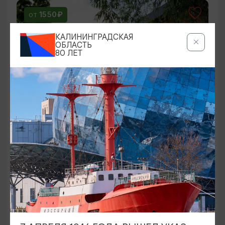
1550₽
ОТ
КАЛИНИНГРАДСКАЯ
ОБЛАСТЬ
80 ЛЕТ
Кёнигсберг под грифом «Секретно»
14:00
3 ЧАСА
2400₽
ОТ