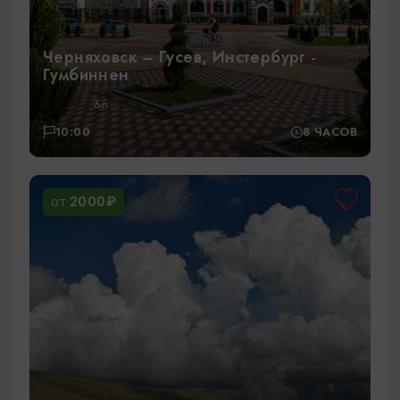
Черняховск – Гусев, Инстербург -
Гумбиннен
&n...
10:00
8 ЧАСОВ
2000₽
ОТ