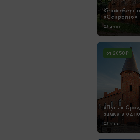
Кёнигсберг 
«Секретно»
14:00
2650₽
ОТ
«Путь в Сре
замка в одн
12:00