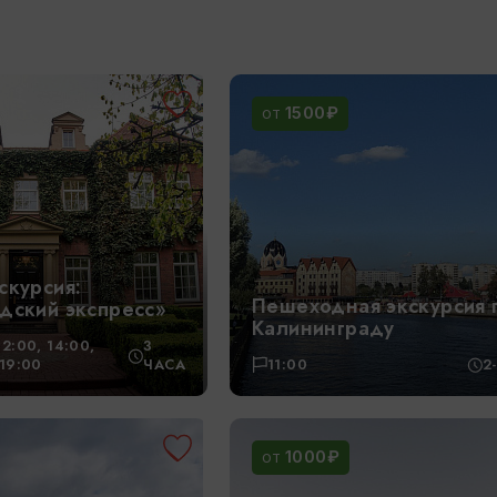
1500₽
ОТ
скурсия:
Пешеходная экскурсия 
дский экспресс»
Калининграду
12:00, 14:00,
3
*19:00
ЧАСА
11:00
2
1000₽
ОТ