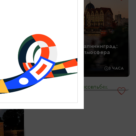
Романтический Калининград:
и
огни, истории и атмосфера
вечера
3-4 ЧАСА
18:00
3 ЧАСА
Замки Шаакен и Нессельбек
10:00
5 ЧАСОВ
1800₽
ОТ