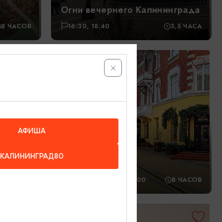
Огни вечернего Калининграда
8 ЧАСОВ
16:30, 18:40
3,5 ЧАСА
4500₽
ОТ
АФИША
КАЛИНИНГРАД80
 вкус
Коса, коты и сыр
1 ЧАС
09.08.26
08:00
8 ЧАСОВ
1100₽
ОТ