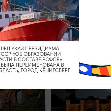
а, г.
к и сыроварня
Вечерний Калининград 
ф» с дегустацией
дегустация пива
ВЫШЕЛ УКАЗ ПРЕЗИДИУМА
СССР «ОБ ОБРАЗОВАНИИ
8-9 ЧАСОВ
17:30
АСТИ В СОСТАВЕ РСФСР»
А БЫЛА ПЕРЕИМЕНОВАНА В
ЛАСТЬ, ГОРОД КЁНИГСБЕРГ
2400₽
ОТ