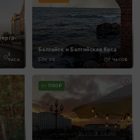
берга-
Балтийск и Балтийская Коса
3
ЧАСА
10:00
7 ЧАСОВ
1190₽
ОТ