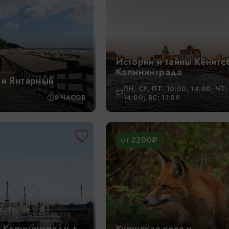
Истории и тайны Кёнигс
Калининграда
 и Янтарный
ПН, СР, ПТ: 10:00, 14:00; ЧТ:
8 ЧАСОВ
14:00; ВС: 11:00
2200₽
ОТ