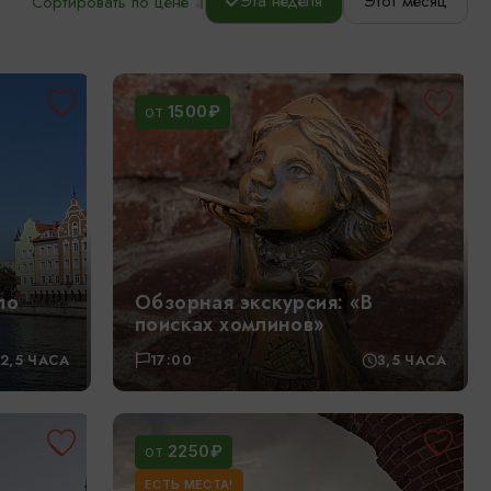
Эта неделя
Этот месяц
Сортировать по цене
1500₽
ОТ
по
Обзорная экскурсия: «В
поисках хомлинов»
-2,5 ЧАСА
17:00
3,5 ЧАСА
2250₽
ОТ
ЕСТЬ МЕСТА!