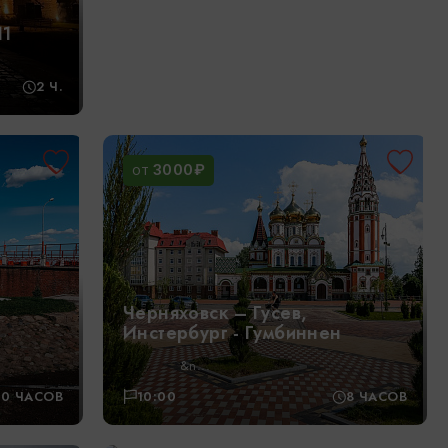
11
2 Ч.
3000₽
ОТ
Черняховск – Гусев,
Инстербург - Гумбиннен
&n...
Багратионовск, Правдинск,
10 ЧАСОВ
10:00
8 ЧАСОВ
Железнодорожный - вековые
истории