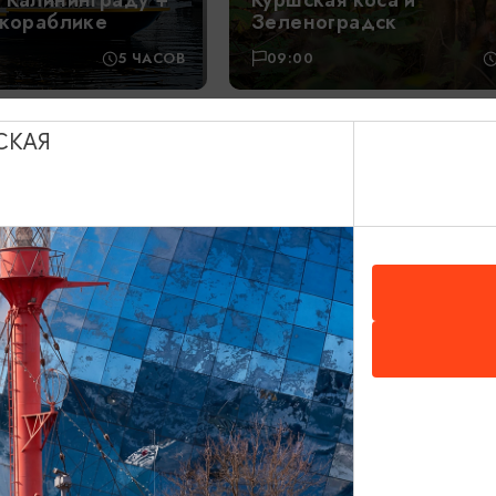
 Калининграду +
Куршская коса и
 кораблике
Зеленоградск
5 ЧАСОВ
09:00
СКАЯ
650₽
ОТ
пости Кёнигсберга
Попробуй Кёнигсберг на
5 ЧАСОВ
12:00, 14:00, 16:00,18:00
1200₽
ОТ