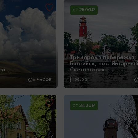
2500₽
ОТ
Три города побережья: 
Балтийск, пос. Янтарный 
са
Светлогорск
6 ЧАСОВ
09:00
3400₽
ОТ