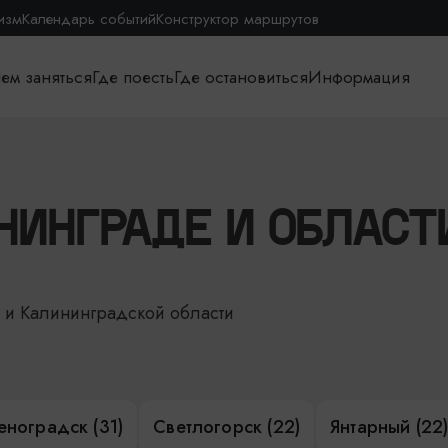
изм
Календарь событий
Конструктор маршрутов
ем заняться
Где поесть
Где остановиться
Информация
НИНГРАДЕ И ОБЛАСТ
е и Калининградской области
еноградск (31)
Светлогорск (22)
Янтарный (22