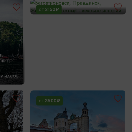
12:00
6 ЧАСОВ
2150₽
ОТ
г.
и г.
9 ЧАСОВ
3500₽
ОТ