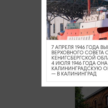
Куршская кос
Зеленоградс
«ШаакенДор
7 АПРЕЛЯ 1946 ГОДА 
ВЕРХОВНОГО СОВЕТА 
10:00
КЕНИГСБЕРГСКОЙ ОБЛ
4 ИЮЛЯ 1946 ГОДА ОН
КАЛИНИНГРАДСКУЮ ОБ
— В КАЛИНИНГРАД
1550₽
ОТ