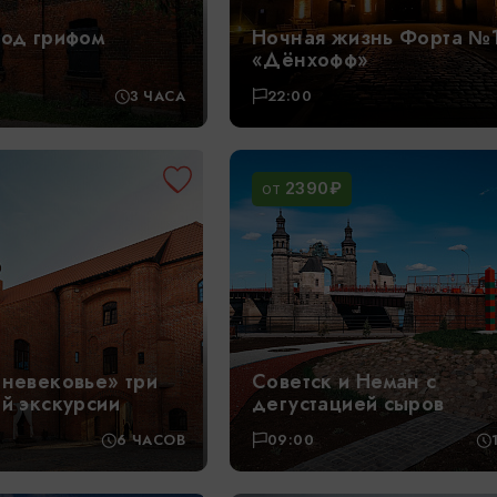
под грифом
Ночная жизнь Форта №
«Дёнхофф»
3 ЧАСА
22:00
2390₽
ОТ
дневековье» три
Советск и Неман с
ой экскурсии
дегустацией сыров
6 ЧАСОВ
09:00