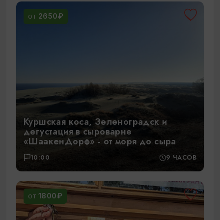
2650₽
ОТ
Куршская коса, Зеленоградск и
дегустация в сыроварне
«ШаакенДорф» - от моря до сыра
10:00
9 ЧАСОВ
1800₽
ОТ