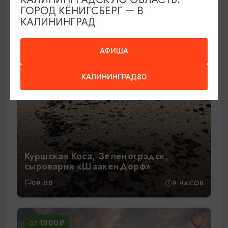
ГОРОД КЁНИГСБЕРГ — В
КАЛИНИНГРАД
2700₽
ОТ
АФИША
КАЛИНИНГРАД80
Куршская Коса, Зеленоградск,
сыроварня «ШаакенДорф»
09:00
9 ЧАСОВ
1800₽
ОТ