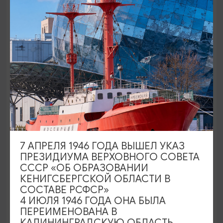
Куршская коса и прогулка по
Зеленоградску
09:00
8-9 ЧАСОВ
2100₽
ОТ
7 АПРЕЛЯ 1946 ГОДА ВЫШЕЛ УКАЗ
ПРЕЗИДИУМА ВЕРХОВНОГО СОВЕТА
СССР «ОБ ОБРАЗОВАНИИ
КЕНИГСБЕРГСКОЙ ОБЛАСТИ В
СОСТАВЕ РСФСР»
4 ИЮЛЯ 1946 ГОДА ОНА БЫЛА
Куршская коса и Зеленоградск
ПЕРЕИМЕНОВАНА В
09:00
8 ЧАСОВ
КАЛИНИНГРАДСКУЮ ОБЛАСТЬ,