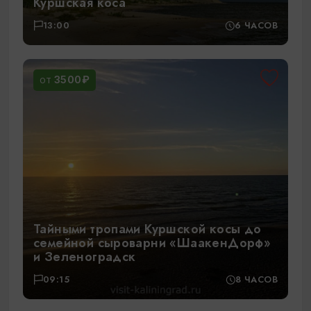
Куршская коса
13:00
6 ЧАСОВ
3500₽
ОТ
Тайными тропами Куршской косы до
семейной сыроварни «ШаакенДорф»
и Зеленоградск
09:15
8 ЧАСОВ