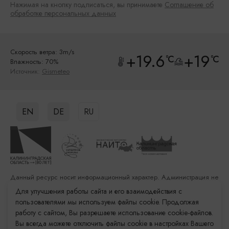
Нажимая на кнопку подписаться, вы принимаете
Соглашение об
обработке персональных данных
Скорость ветра: 3m/s
+19.6
+19
°C
°C
Влажность: 70%
Источник:
Gismeteo
EN
DE
RU
Данный ресурс носит информационный характер. Администрация не
несет ответственности за качество услуг, предоставленных
Для улучшения работы сайта и его взаимодействия с
сторонними организациями
пользователями мы используем файлы cookie. Продолжая
работу с сайтом, Вы разрешаете использование cookie-файлов.
Разработка сайта: «Решение»
Вы всегда можете отключить файлы cookie в настройках Вашего
Продвижение сайта: Remarka Agency