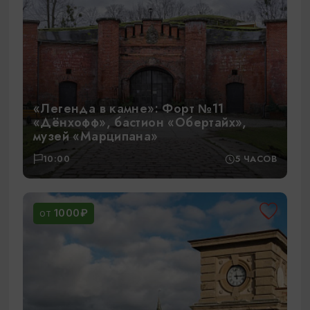
«Легенда в камне»: Форт №11
«Дёнхофф», бастион «Обертайх »,
музей «Марципана»
10:00
5 ЧАСОВ
1000₽
ОТ