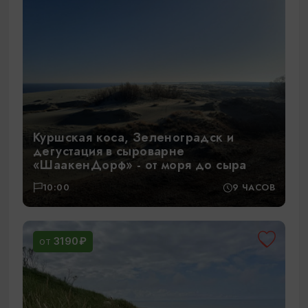
Куршская коса, Зеленоградск и
дегустация в сыроварне
«ШаакенДорф» - от моря до сыра
10:00
9 ЧАСОВ
3190₽
ОТ