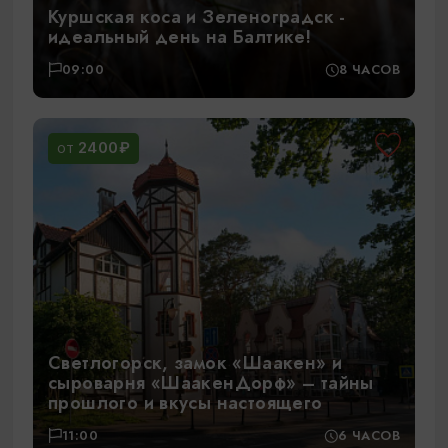
Куршская коса и Зеленоградск -
идеальный день на Балтике!
09:00
8 ЧАСОВ
2400₽
ОТ
Светлогорск, замок «Шаакен» и
сыроварня «ШаакенДорф» – тайны
прошлого и вкусы настоящего
11:00
6 ЧАСОВ