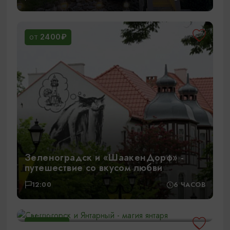
2400₽
ОТ
Зеленоградск и «ШаакенДорф» -
путешествие со вкусом любви
Светлогорск и Янтарный - магия
12:00
6 ЧАСОВ
янтаря
08:45
8 ЧАСОВ
1850₽
ОТ