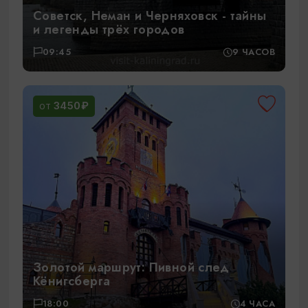
Советск, Неман и Черняховск - тайны
и легенды трёх городов
09:45
9 ЧАСОВ
3450₽
ОТ
Золотой маршрут: Пивной след
Кёнигсберга
18:00
4 ЧАСА