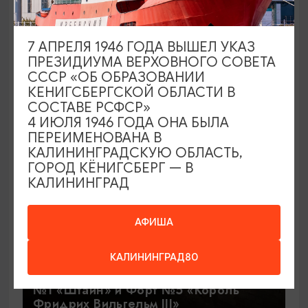
Куршская коса - увидеть всё!
Танцующий лес, высота Эфа и станция
7 АПРЕЛЯ 1946 ГОДА ВЫШЕЛ УКАЗ
Фрингилла
ПРЕЗИДИУМА ВЕРХОВНОГО СОВЕТА
10:00
8 ЧАСОВ
СССР «ОБ ОБРАЗОВАНИИ
КЕНИГСБЕРГСКОЙ ОБЛАСТИ В
СОСТАВЕ РСФСР»
4 ИЮЛЯ 1946 ГОДА ОНА БЫЛА
2000₽
ОТ
ПЕРЕИМЕНОВАНА В
КАЛИНИНГРАДСКУЮ ОБЛАСТЬ,
ГОРОД КЁНИГСБЕРГ — В
КАЛИНИНГРАД
АФИША
КАЛИНИНГРАД80
Тайны подземного Кёнигсберга. Форт
№1 «Штайн» и Форт №5 «Король
Фридрих Вильгельм III»