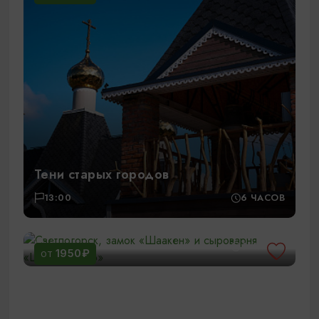
Тени старых городов
13:00
6 ЧАСОВ
Светлогорск, замок «Шаакен» и
сыроварня «ШаакенДорф»
11:00
6 ЧАСОВ
1950₽
ОТ