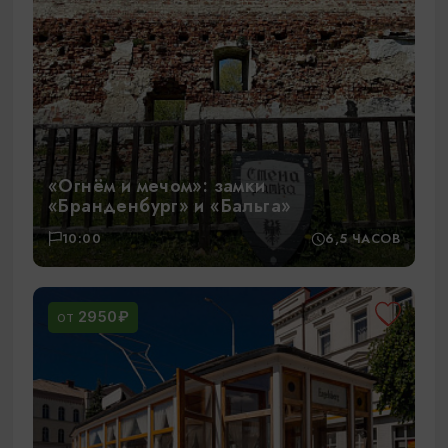
«Огнём и мечом»: замки
«Бранденбург» и «Бальга»
10:00
6,5 ЧАСОВ
2950₽
ОТ