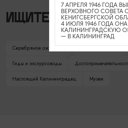
7 АПРЕЛЯ 1946 ГОДА 
ВЕРХОВНОГО СОВЕТА 
ИЩИТЕ ТАКЖЕ НА 
КЕНИГСБЕРГСКОЙ ОБЛ
4 ИЮЛЯ 1946 ГОДА ОН
КАЛИНИНГРАДСКУЮ ОБ
— В КАЛИНИНГРАД
Серебряное ожерелье
Электронная виза
Гиды и экскурсоводы
Достопримечательност
Настоящий Калининградец
Музеи