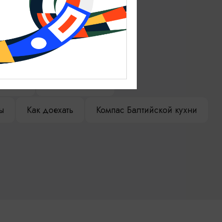
ениры
Гостевая книга
ы
Как доехать
Компас Балтийской кухни