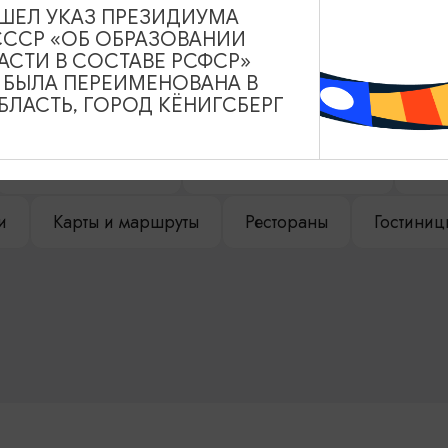
ВЫШЕЛ УКАЗ ПРЕЗИДИУМА
СССР «ОБ ОБРАЗОВАНИИ
НАШЕМ САЙТЕ
АСТИ В СОСТАВЕ РСФСР»
А БЫЛА ПЕРЕИМЕНОВАНА В
ЛАСТЬ, ГОРОД КЁНИГСБЕРГ
Туры и экскурсии
Афиша мероприятий
Сув
и
Карты и маршруты
Рестораны
Гостиниц