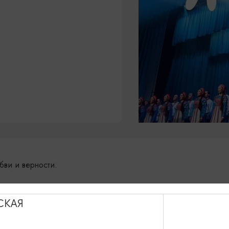
ви и верности.
олжский русский народный хора имени Петра Милославова.
СКАЯ