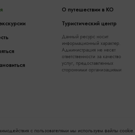
я
О путешествии в КО
 экскурсии
Туристический центр
Данный ресурс носит
сть
информационный характер.
Администрация не несет
яться
ответственности за качество
услуг, предоставленных
ановиться
сторонними организациями
заимодействия с пользователями мы используем файлы cookie.