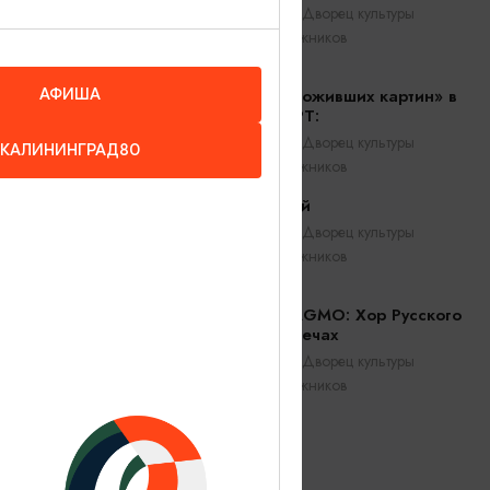
Калининград, Дворец культуры
железнодорожников
АФИША
Симфония «оживших картин» в
шоу ПРО.АРТ:
Калининград, Дворец культуры
КАЛИНИНГРАД80
железнодорожников
Саша Малой
Калининград, Дворец культуры
железнодорожников
Оркестр CAGMO: Хор Русского
Рока при свечах
Калининград, Дворец культуры
железнодорожников