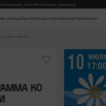
изм
Календарь событий
Конструктор маршрутов
ем заняться
Где поесть
Где остановиться
Информация
, любви и верности
РАММА КО
И