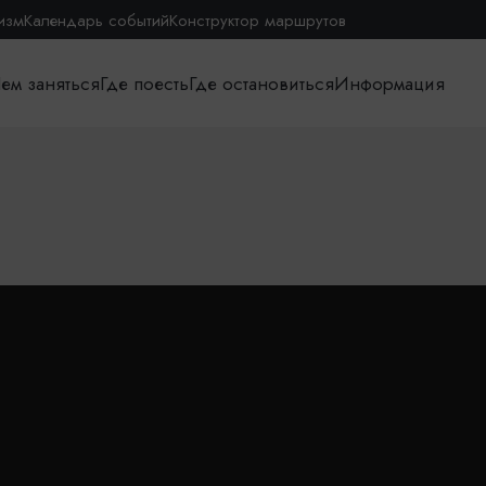
изм
Календарь событий
Конструктор маршрутов
ем заняться
Где поесть
Где остановиться
Информация