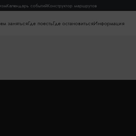
изм
Календарь событий
Конструктор маршрутов
ем заняться
Где поесть
Где остановиться
Информация