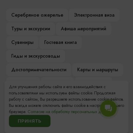
Серебряное ожерелье
Электронная виза
Туры и экскурсии
Афиша мероприятий
Сувениры
Гостевая книга
Гиды и экскурсоводы
Достопримечательности
Карты и маршруты
Рестораны
Гостиницы
Как доехать
Для улучшения работы сайта и его взаимодействия с
пользователями мы используем файлы cookie. Продолжая
Компас Балтийской кухни
работу с сайтом, Вы разрешаете использование cookie-файлов.
Вы всегда можете отключить файлы cookie в настройках Вашего
Настоящий Калининградец
Музеи
браузера.
Согласие на обработку персональных данных.
ПРИНЯТЬ