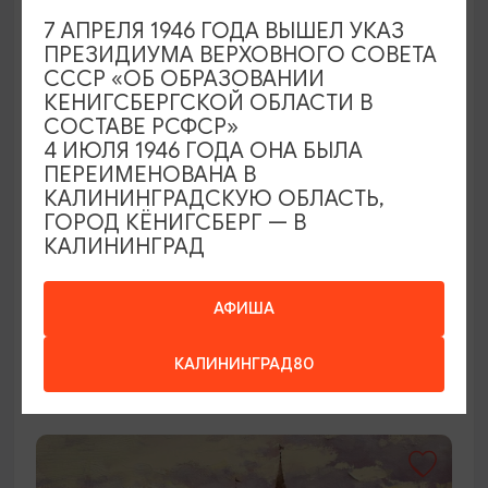
7 АПРЕЛЯ 1946 ГОДА ВЫШЕЛ УКАЗ
ПРЕЗИДИУМА ВЕРХОВНОГО СОВЕТА
СССР «ОБ ОБРАЗОВАНИИ
КЕНИГСБЕРГСКОЙ ОБЛАСТИ В
СОСТАВЕ РСФСР»
4 ИЮЛЯ 1946 ГОДА ОНА БЫЛА
ПЕРЕИМЕНОВАНА В
КАЛИНИНГРАДСКУЮ ОБЛАСТЬ,
ГОРОД КЁНИГСБЕРГ — В
КОНЦЕРТЫ
КАЛИНИНГРАД
Саундтреки на органе
АФИША
05.08.2026 - 25.09.2026, 19:00, 18:00
Калининград, Калининградская областная
КАЛИНИНГРАД80
филармония им. Е.Ф. Светланова