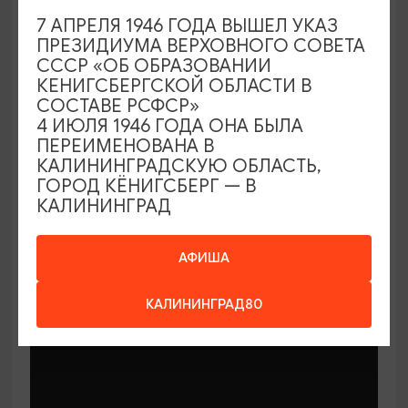
7 АПРЕЛЯ 1946 ГОДА ВЫШЕЛ УКАЗ
ПРЕЗИДИУМА ВЕРХОВНОГО СОВЕТА
СССР «ОБ ОБРАЗОВАНИИ
КЕНИГСБЕРГСКОЙ ОБЛАСТИ В
СОСТАВЕ РСФСР»
МАСТЕР-КЛАССЫ
4 ИЮЛЯ 1946 ГОДА ОНА БЫЛА
ПЕРЕИМЕНОВАНА В
КАЛИНИНГРАДСКУЮ ОБЛАСТЬ,
Мастер-классы по керамике Елены
ГОРОД КЁНИГСБЕРГ — В
Бодяковой
КАЛИНИНГРАД
03.02.2026 - 29.12.2026, вторник в 16:00
Калининград, ул. Баранова, 45
АФИША
КАЛИНИНГРАД80
ОТ 200₽