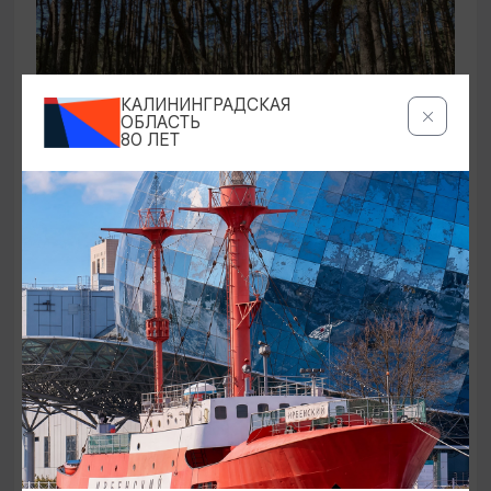
КАЛИНИНГРАДСКАЯ
ОБЛАСТЬ
80 ЛЕТ
ЭКСКУРСИИ УЧРЕЖДЕНИЙ КУЛЬТУРЫ
Аудиоспектакль «Истории Куршской
косы»
01.02.2026 - 31.12.2026, 13:00
Куршская коса
ОТ 2500₽