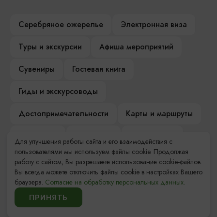
Серебряное ожерелье
Электронная виза
Туры и экскурсии
Афиша мероприятий
Сувениры
Гостевая книга
Гиды и экскурсоводы
Достопримечательности
Карты и маршруты
Рестораны
Гостиницы
Как доехать
Для улучшения работы сайта и его взаимодействия с
пользователями мы используем файлы cookie. Продолжая
Компас Балтийской кухни
работу с сайтом, Вы разрешаете использование cookie-файлов.
Вы всегда можете отключить файлы cookie в настройках Вашего
Настоящий Калининградец
Музеи
браузера.
Согласие на обработку персональных данных.
ПРИНЯТЬ