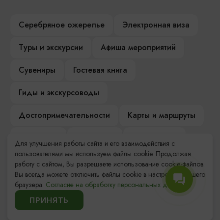
Серебряное ожерелье
Электронная виза
Туры и экскурсии
Афиша мероприятий
Сувениры
Гостевая книга
Гиды и экскурсоводы
Достопримечательности
Карты и маршруты
Рестораны
Гостиницы
Как доехать
Для улучшения работы сайта и его взаимодействия с
пользователями мы используем файлы cookie. Продолжая
Компас Балтийской кухни
работу с сайтом, Вы разрешаете использование cookie-файлов.
Вы всегда можете отключить файлы cookie в настройках Вашего
Настоящий Калининградец
Музеи
браузера.
Согласие на обработку персональных данных.
ПРИНЯТЬ