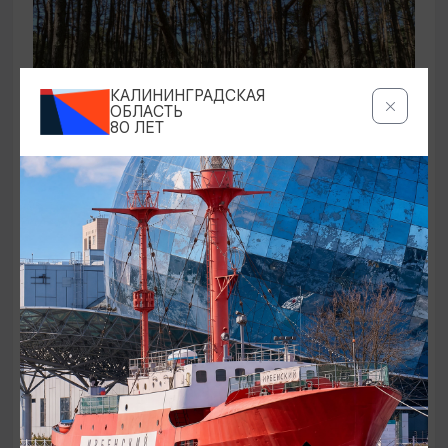
КАЛИНИНГРАДСКАЯ
ОБЛАСТЬ
80 ЛЕТ
ЭКСКУРСИИ УЧРЕЖДЕНИЙ КУЛЬТУРЫ
Аудиоспектакль «Истории Куршской
косы»
01.02.2026 - 31.12.2026, 13:00
Куршская коса
ОТ 2500₽