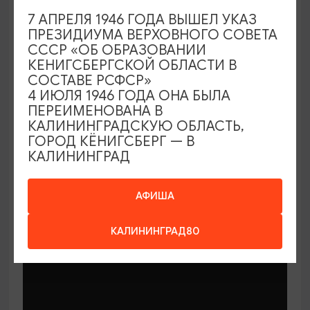
7 АПРЕЛЯ 1946 ГОДА ВЫШЕЛ УКАЗ
ПРЕЗИДИУМА ВЕРХОВНОГО СОВЕТА
СССР «ОБ ОБРАЗОВАНИИ
КЕНИГСБЕРГСКОЙ ОБЛАСТИ В
СОСТАВЕ РСФСР»
МАСТЕР-КЛАССЫ
4 ИЮЛЯ 1946 ГОДА ОНА БЫЛА
ПЕРЕИМЕНОВАНА В
КАЛИНИНГРАДСКУЮ ОБЛАСТЬ,
Мастер-классы по керамике Елены
ГОРОД КЁНИГСБЕРГ — В
Бодяковой
КАЛИНИНГРАД
03.02.2026 - 29.12.2026, вторник в 16:00
Калининград, ул. Баранова, 45
АФИША
КАЛИНИНГРАД80
ОТ 200₽