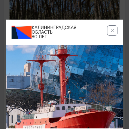
КАЛИНИНГРАДСКАЯ
ОБЛАСТЬ
80 ЛЕТ
ЭКСКУРСИИ УЧРЕЖДЕНИЙ КУЛЬТУРЫ
Аудиоспектакль «Истории Куршской
косы»
01.02.2026 - 31.12.2026, 13:00
Куршская коса
ОТ 2500₽