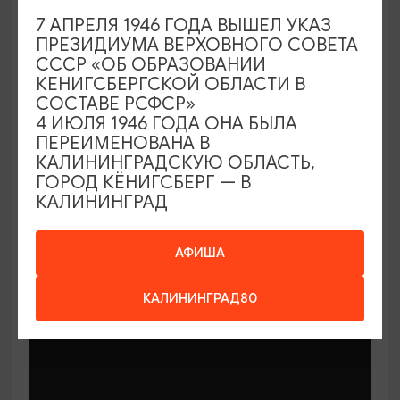
7 АПРЕЛЯ 1946 ГОДА ВЫШЕЛ УКАЗ
ПРЕЗИДИУМА ВЕРХОВНОГО СОВЕТА
СССР «ОБ ОБРАЗОВАНИИ
КЕНИГСБЕРГСКОЙ ОБЛАСТИ В
СОСТАВЕ РСФСР»
МАСТЕР-КЛАССЫ
4 ИЮЛЯ 1946 ГОДА ОНА БЫЛА
ПЕРЕИМЕНОВАНА В
КАЛИНИНГРАДСКУЮ ОБЛАСТЬ,
Мастер-классы по керамике Елены
ГОРОД КЁНИГСБЕРГ — В
Бодяковой
КАЛИНИНГРАД
03.02.2026 - 29.12.2026, вторник в 16:00
Калининград, ул. Баранова, 45
АФИША
КАЛИНИНГРАД80
ОТ 200₽