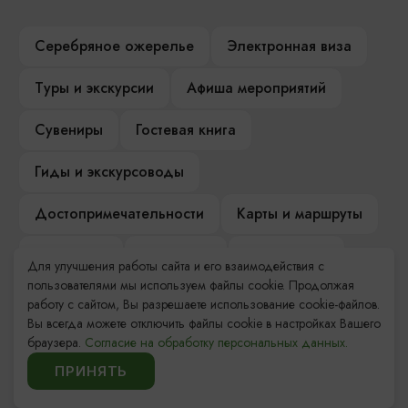
Серебряное ожерелье
Электронная виза
Туры и экскурсии
Афиша мероприятий
Сувениры
Гостевая книга
Гиды и экскурсоводы
Достопримечательности
Карты и маршруты
Рестораны
Гостиницы
Как доехать
Для улучшения работы сайта и его взаимодействия с
пользователями мы используем файлы cookie. Продолжая
Компас Балтийской кухни
работу с сайтом, Вы разрешаете использование cookie-файлов.
Вы всегда можете отключить файлы cookie в настройках Вашего
Настоящий Калининградец
Музеи
браузера.
Согласие на обработку персональных данных.
ПРИНЯТЬ