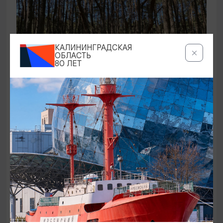
КАЛИНИНГРАДСКАЯ
ОБЛАСТЬ
80 ЛЕТ
ЭКСКУРСИИ УЧРЕЖДЕНИЙ КУЛЬТУРЫ
Аудиоспектакль «Истории Куршской
косы»
01.02.2026 - 31.12.2026, 13:00
Куршская коса
ОТ 2500₽