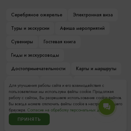
Серебряное ожерелье
Электронная виза
Туры и экскурсии
Афиша мероприятий
Сувениры
Гостевая книга
Гиды и экскурсоводы
Достопримечательности
Карты и маршруты
Рестораны
Гостиницы
Как доехать
Для улучшения работы сайта и его взаимодействия с
пользователями мы используем файлы cookie. Продолжая
Компас Балтийской кухни
работу с сайтом, Вы разрешаете использование cookie-файлов.
Вы всегда можете отключить файлы cookie в настройках Вашего
Настоящий Калининградец
Музеи
браузера.
Согласие на обработку персональных данных.
ПРИНЯТЬ