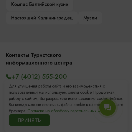
Компас Балтийской кухни
Настоящий Калининградец
Музеи
Контакты Туристского
информационного центра
+7 (4012) 555-200
8 (800) 200-55-39
Для улучшения работы сайта и его взаимодействия с
пользователями мы используем файлы cookie. Продолжая
info@visit-kaliningrad.ru
работу с сайтом, Вы разрешаете использование cookie-файлов.
Вы всегда можете отключить файлы cookie в настройках Вашего
браузера.
Согласие на обработку персональных данных.
Площадь Победы, 1
Откроется в 09:00
ПРИНЯТЬ
ул. Октябрьская, 2/3
Откроется в 09:00