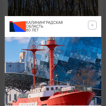
КАЛИНИНГРАДСКАЯ
ОБЛАСТЬ
80 ЛЕТ
ЭКСКУРСИИ УЧРЕЖДЕНИЙ КУЛЬТУРЫ
Аудиоспектакль «Истории Куршской
косы»
01.02.2026 - 31.12.2026, 13:00
Куршская коса
ОТ 2500₽