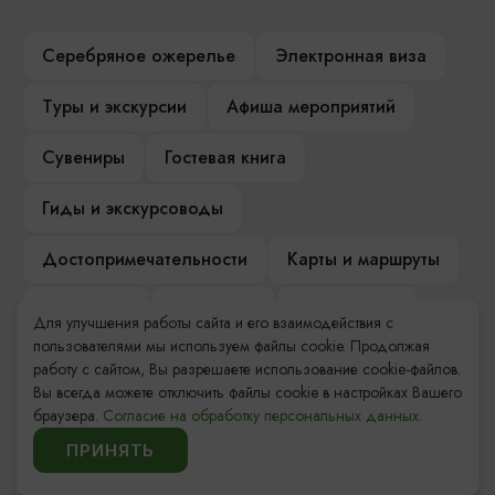
Серебряное ожерелье
Электронная виза
Туры и экскурсии
Афиша мероприятий
Сувениры
Гостевая книга
Гиды и экскурсоводы
Достопримечательности
Карты и маршруты
Рестораны
Гостиницы
Как доехать
Для улучшения работы сайта и его взаимодействия с
пользователями мы используем файлы cookie. Продолжая
Компас Балтийской кухни
работу с сайтом, Вы разрешаете использование cookie-файлов.
Вы всегда можете отключить файлы cookie в настройках Вашего
Настоящий Калининградец
Музеи
браузера.
Согласие на обработку персональных данных.
ПРИНЯТЬ