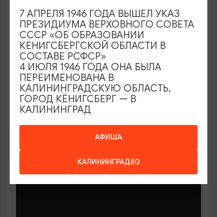
7 АПРЕЛЯ 1946 ГОДА ВЫШЕЛ УКАЗ
ПРЕЗИДИУМА ВЕРХОВНОГО СОВЕТА
СССР «ОБ ОБРАЗОВАНИИ
КЕНИГСБЕРГСКОЙ ОБЛАСТИ В
СОСТАВЕ РСФСР»
МАСТЕР-КЛАССЫ
4 ИЮЛЯ 1946 ГОДА ОНА БЫЛА
ПЕРЕИМЕНОВАНА В
КАЛИНИНГРАДСКУЮ ОБЛАСТЬ,
Мастер-классы по керамике Елены
ГОРОД КЁНИГСБЕРГ — В
Бодяковой
КАЛИНИНГРАД
03.02.2026 - 29.12.2026, вторник в 16:00
Калининград, ул. Баранова, 45
АФИША
КАЛИНИНГРАД80
ОТ 200₽