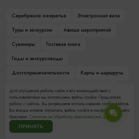
Серебряное ожерелье
Электронная виза
Туры и экскурсии
Афиша мероприятий
Сувениры
Гостевая книга
Гиды и экскурсоводы
Достопримечательности
Карты и маршруты
Рестораны
Гостиницы
Как доехать
Для улучшения работы сайта и его взаимодействия с
пользователями мы используем файлы cookie. Продолжая
Компас Балтийской кухни
работу с сайтом, Вы разрешаете использование cookie-файлов.
Вы всегда можете отключить файлы cookie в настройках Вашего
Настоящий Калининградец
Музеи
браузера.
Согласие на обработку персональных данных.
ПРИНЯТЬ