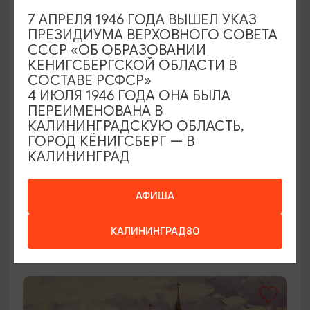
7 АПРЕЛЯ 1946 ГОДА ВЫШЕЛ УКАЗ
ПРЕЗИДИУМА ВЕРХОВНОГО СОВЕТА
СССР «ОБ ОБРАЗОВАНИИ
КЕНИГСБЕРГСКОЙ ОБЛАСТИ В
СОСТАВЕ РСФСР»
4 ИЮЛЯ 1946 ГОДА ОНА БЫЛА
ПЕРЕИМЕНОВАНА В
КАЛИНИНГРАДСКУЮ ОБЛАСТЬ,
ГОРОД КЁНИГСБЕРГ — В
КОНЦЕРТЫ
КАЛИНИНГРАД
Саундтреки на органе
АФИША
05.08.2026 - 25.09.2026, 19:00, 18:00
Калининград, Калининградская областная
КАЛИНИНГРАД80
филармония им. Е.Ф. Светланова