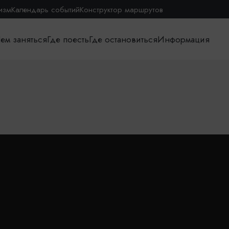
изм
Календарь событий
Конструктор маршрутов
ем заняться
Где поесть
Где остановиться
Информация