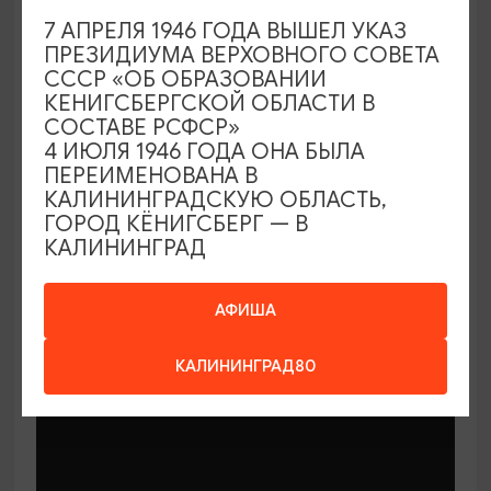
7 АПРЕЛЯ 1946 ГОДА ВЫШЕЛ УКАЗ
ПРЕЗИДИУМА ВЕРХОВНОГО СОВЕТА
СССР «ОБ ОБРАЗОВАНИИ
КЕНИГСБЕРГСКОЙ ОБЛАСТИ В
СОСТАВЕ РСФСР»
МАСТЕР-КЛАССЫ
4 ИЮЛЯ 1946 ГОДА ОНА БЫЛА
ПЕРЕИМЕНОВАНА В
КАЛИНИНГРАДСКУЮ ОБЛАСТЬ,
Мастер-классы по керамике Елены
ГОРОД КЁНИГСБЕРГ — В
Бодяковой
КАЛИНИНГРАД
03.02.2026 - 29.12.2026, вторник в 16:00
Калининград, ул. Баранова, 45
АФИША
КАЛИНИНГРАД80
ОТ 200₽