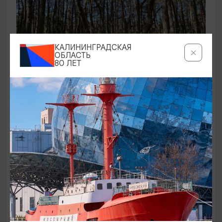
КАЛИНИНГРАДСКАЯ
ОБЛАСТЬ
80 ЛЕТ
ЭКСКУРСИИ УЧРЕЖДЕНИЙ КУЛЬТУРЫ
Аудиоспектакль «Истории Куршской
косы»
01.02.2026 - 31.12.2026, 13:00
Куршская коса
ОТ 2500₽