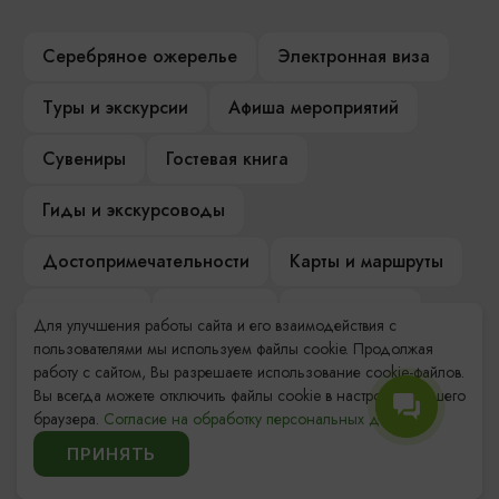
Серебряное ожерелье
Электронная виза
Туры и экскурсии
Афиша мероприятий
Сувениры
Гостевая книга
Гиды и экскурсоводы
Достопримечательности
Карты и маршруты
Рестораны
Гостиницы
Как доехать
Для улучшения работы сайта и его взаимодействия с
пользователями мы используем файлы cookie. Продолжая
Компас Балтийской кухни
работу с сайтом, Вы разрешаете использование cookie-файлов.
Вы всегда можете отключить файлы cookie в настройках Вашего
Настоящий Калининградец
Музеи
браузера.
Согласие на обработку персональных данных.
ПРИНЯТЬ