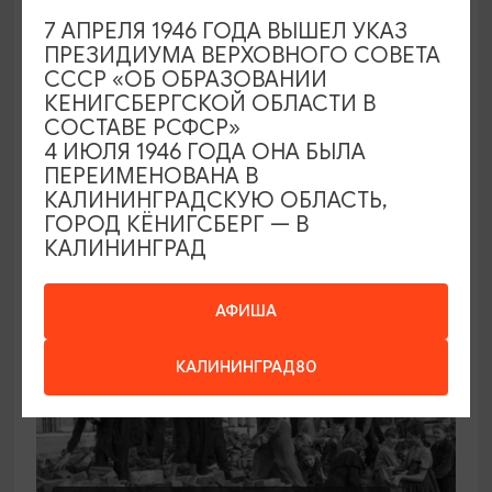
ВЫСТАВКИ
7 АПРЕЛЯ 1946 ГОДА ВЫШЕЛ УКАЗ
ПРЕЗИДИУМА ВЕРХОВНОГО СОВЕТА
Выставка к 100-летию Янтарной
СССР «ОБ ОБРАЗОВАНИИ
мануфактуры
КЕНИГСБЕРГСКОЙ ОБЛАСТИ В
СОСТАВЕ РСФСР»
26.06.2026 - 16.08.2026
4 ИЮЛЯ 1946 ГОДА ОНА БЫЛА
Калининград, Музей янтаря
ПЕРЕИМЕНОВАНА В
КАЛИНИНГРАДСКУЮ ОБЛАСТЬ,
ГОРОД КЁНИГСБЕРГ — В
КАЛИНИНГРАД
АФИША
КАЛИНИНГРАД80