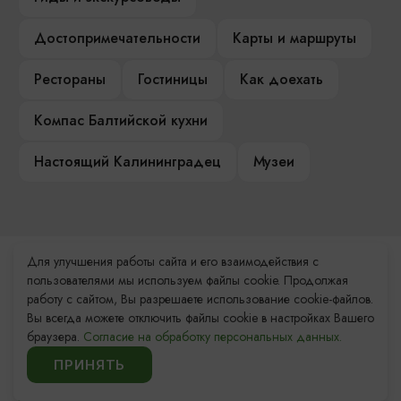
Достопримечательности
Карты и маршруты
Рестораны
Гостиницы
Как доехать
Компас Балтийской кухни
Настоящий Калининградец
Музеи
Для улучшения работы сайта и его взаимодействия с
Контакты Туристского
пользователями мы используем файлы cookie. Продолжая
информационного центра
работу с сайтом, Вы разрешаете использование cookie-файлов.
Вы всегда можете отключить файлы cookie в настройках Вашего
+7 (4012) 555-200
браузера.
Согласие на обработку персональных данных.
ПРИНЯТЬ
8 (800) 200-55-39