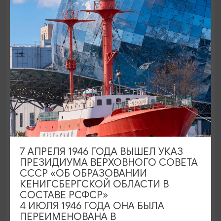
ОТ 500₽
80-ЛЕТИЕ КАЛИНИНГРАДСКОЙ ОБЛАСТИ
7 АПРЕЛЯ 1946 ГОДА ВЫШЕЛ УКАЗ
Калининград художественный: 80 лет
ПРЕЗИДИУМА ВЕРХОВНОГО СОВЕТА
в красках и образах
СССР «ОБ ОБРАЗОВАНИИ
КЕНИГСБЕРГСКОЙ ОБЛАСТИ В
07.02.2026 - 07.08.2026, 12:00
СОСТАВЕ РСФСР»
Калининград, Калининградский областной
4 ИЮЛЯ 1946 ГОДА ОНА БЫЛА
ПЕРЕИМЕНОВАНА В
историко-художественный музей