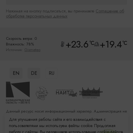
Нажимая на кнопку подписаться, вы принимаете
Соглашение об
обработке персональных данных
Скорость ветра: 0
+23.6
+19.4
°C
°C
Влажность: 78%
Источник:
Gismeteo
EN
DE
RU
Данный ресурс носит информационный характер. Администрация не
несет ответственности за качество услуг, предоставленных
Для улучшения работы сайта и его взаимодействия с
сторонними организациями
пользователями мы используем файлы cookie. Продолжая
работу с сайтом, Вы разрешаете использование cookie-файлов.