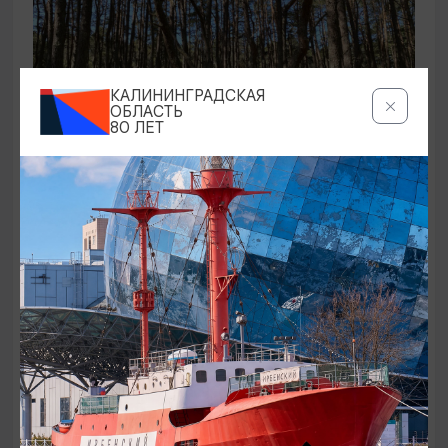
КАЛИНИНГРАДСКАЯ
ОБЛАСТЬ
80 ЛЕТ
ЭКСКУРСИИ УЧРЕЖДЕНИЙ КУЛЬТУРЫ
Аудиоспектакль «Истории Куршской
косы»
01.02.2026 - 31.12.2026, 13:00
Куршская коса
ОТ 2500₽