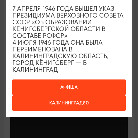
7 АПРЕЛЯ 1946 ГОДА ВЫШЕЛ УКАЗ
ПРЕЗИДИУМА ВЕРХОВНОГО СОВЕТА
СССР «ОБ ОБРАЗОВАНИИ
КЕНИГСБЕРГСКОЙ ОБЛАСТИ В
СОСТАВЕ РСФСР»
МАСТЕР-КЛАССЫ
4 ИЮЛЯ 1946 ГОДА ОНА БЫЛА
ПЕРЕИМЕНОВАНА В
КАЛИНИНГРАДСКУЮ ОБЛАСТЬ,
Мастер-классы по керамике Елены
ГОРОД КЁНИГСБЕРГ — В
Бодяковой
КАЛИНИНГРАД
03.02.2026 - 29.12.2026, вторник в 16:00
Калининград, ул. Баранова, 45
АФИША
КАЛИНИНГРАД80
ОТ 200₽