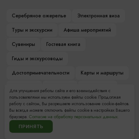
Серебряное ожерелье
Электронная виза
Туры и экскурсии
Афиша мероприятий
Сувениры
Гостевая книга
Гиды и экскурсоводы
Достопримечательности
Карты и маршруты
Рестораны
Гостиницы
Как доехать
Для улучшения работы сайта и его взаимодействия с
пользователями мы используем файлы cookie. Продолжая
Компас Балтийской кухни
работу с сайтом, Вы разрешаете использование cookie-файлов.
Вы всегда можете отключить файлы cookie в настройках Вашего
Настоящий Калининградец
Музеи
браузера.
Согласие на обработку персональных данных.
ПРИНЯТЬ