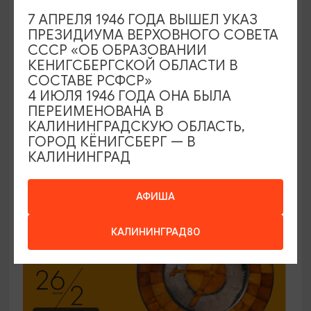
7 АПРЕЛЯ 1946 ГОДА ВЫШЕЛ УКАЗ
ЭКСКУРСИИ УЧРЕЖДЕНИЙ КУЛЬТУРЫ
ПРЕЗИДИУМА ВЕРХОВНОГО СОВЕТА
СССР «ОБ ОБРАЗОВАНИИ
Код города. История в символах
КЕНИГСБЕРГСКОЙ ОБЛАСТИ В
СОСТАВЕ РСФСР»
25.06.2026 - 30.09.2026, ПН-ПТ в 12:00
4 ИЮЛЯ 1946 ГОДА ОНА БЫЛА
Калининград, Музей янтаря
ПЕРЕИМЕНОВАНА В
КАЛИНИНГРАДСКУЮ ОБЛАСТЬ,
ГОРОД КЁНИГСБЕРГ — В
КАЛИНИНГРАД
ОТ 150₽
ПУШКИНСКАЯ КАРТА
АФИША
КАЛИНИНГРАД80