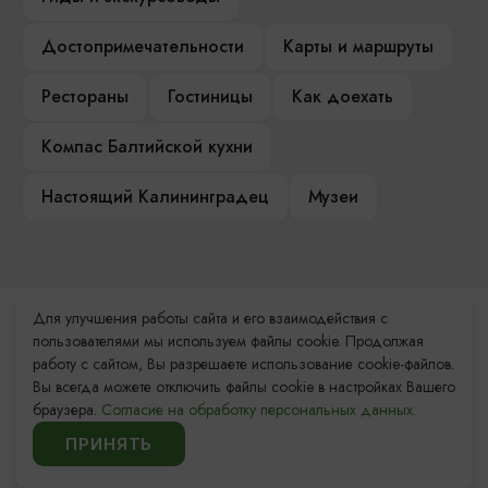
Достопримечательности
Карты и маршруты
Рестораны
Гостиницы
Как доехать
Компас Балтийской кухни
Настоящий Калининградец
Музеи
Для улучшения работы сайта и его взаимодействия с
Контакты Туристского
пользователями мы используем файлы cookie. Продолжая
информационного центра
работу с сайтом, Вы разрешаете использование cookie-файлов.
Вы всегда можете отключить файлы cookie в настройках Вашего
+7 (4012) 555-200
браузера.
Согласие на обработку персональных данных.
ПРИНЯТЬ
8 (800) 200-55-39