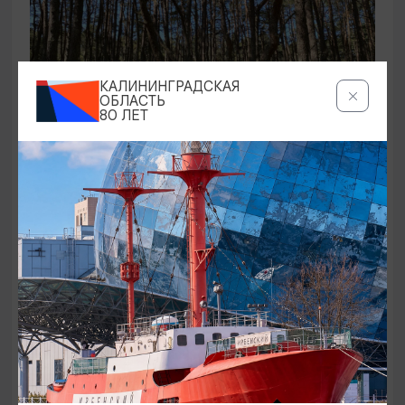
КАЛИНИНГРАДСКАЯ
ОБЛАСТЬ
80 ЛЕТ
ЭКСКУРСИИ УЧРЕЖДЕНИЙ КУЛЬТУРЫ
Аудиоспектакль «Истории Куршской
косы»
01.02.2026 - 31.12.2026, 13:00
Куршская коса
ОТ 2500₽