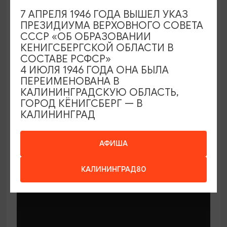
7 АПРЕЛЯ 1946 ГОДА ВЫШЕЛ УКАЗ
ПРЕЗИДИУМА ВЕРХОВНОГО СОВЕТА
СССР «ОБ ОБРАЗОВАНИИ
КЕНИГСБЕРГСКОЙ ОБЛАСТИ В
СОСТАВЕ РСФСР»
МАСТЕР-КЛАССЫ
4 ИЮЛЯ 1946 ГОДА ОНА БЫЛА
ПЕРЕИМЕНОВАНА В
КАЛИНИНГРАДСКУЮ ОБЛАСТЬ,
Мастер-классы по керамике Елены
ГОРОД КЁНИГСБЕРГ — В
Бодяковой
КАЛИНИНГРАД
03.02.2026 - 29.12.2026, вторник в 16:00
Калининград, ул. Баранова, 45
АФИША
КАЛИНИНГРАД80
ОТ 200₽