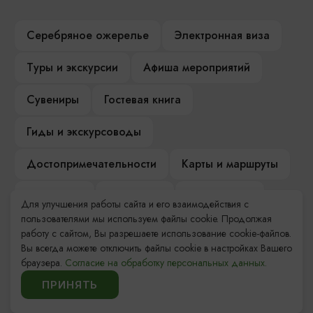
Серебряное ожерелье
Электронная виза
Туры и экскурсии
Афиша мероприятий
Сувениры
Гостевая книга
Гиды и экскурсоводы
Достопримечательности
Карты и маршруты
Рестораны
Гостиницы
Как доехать
Для улучшения работы сайта и его взаимодействия с
пользователями мы используем файлы cookie. Продолжая
Компас Балтийской кухни
работу с сайтом, Вы разрешаете использование cookie-файлов.
Вы всегда можете отключить файлы cookie в настройках Вашего
Настоящий Калининградец
Музеи
браузера.
Согласие на обработку персональных данных.
ПРИНЯТЬ