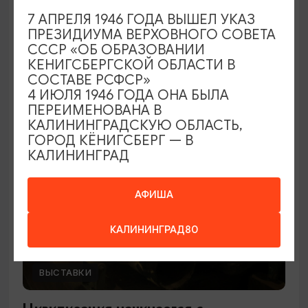
Рыцарский зал
7 АПРЕЛЯ 1946 ГОДА ВЫШЕЛ УКАЗ
ПРЕЗИДИУМА ВЕРХОВНОГО СОВЕТА
01.01.2025 - 31.12.2026, 10.00-18.00 ежедневно
СССР «ОБ ОБРАЗОВАНИИ
КЕНИГСБЕРГСКОЙ ОБЛАСТИ В
Калининград, Музей «Фридландские ворота»
СОСТАВЕ РСФСР»
4 ИЮЛЯ 1946 ГОДА ОНА БЫЛА
ПЕРЕИМЕНОВАНА В
ПУШКИНСКАЯ КАРТА
КАЛИНИНГРАДСКУЮ ОБЛАСТЬ,
ГОРОД КЁНИГСБЕРГ — В
КАЛИНИНГРАД
АФИША
КАЛИНИНГРАД80
ВЫСТАВКИ