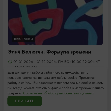
ВЫСТАВКИ
Элий Белютин. Формула времени
01.01.2026 - 31.12.2026, ПН-ВС (10:00-19:00); ЧТ
(10:00-21:00)
Для улучшения работы сайта и его взаимодействия с
Калининград, Калининградский областной музей
пользователями мы используем файлы cookie. Продолжая
изобразительных искусств
работу с сайтом, Вы разрешаете использование cookie-файлов.
Вы всегда можете отключить файлы cookie в настройках Вашего
браузера.
Согласие на обработку персональных данных.
1
7
8
10
...
9
ПРИНЯТЬ