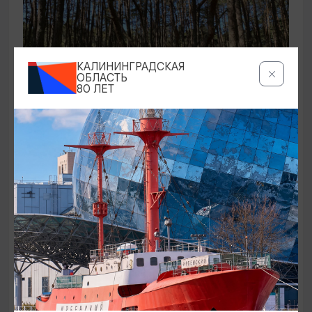
КАЛИНИНГРАДСКАЯ
ОБЛАСТЬ
80 ЛЕТ
ЭКСКУРСИИ УЧРЕЖДЕНИЙ КУЛЬТУРЫ
Аудиоспектакль «Истории Куршской
косы»
01.02.2026 - 31.12.2026, 13:00
Куршская коса
ОТ 2500₽