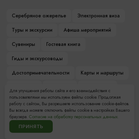
Серебряное ожерелье
Электронная виза
Туры и экскурсии
Афиша мероприятий
Сувениры
Гостевая книга
Гиды и экскурсоводы
Достопримечательности
Карты и маршруты
Рестораны
Гостиницы
Как доехать
Для улучшения работы сайта и его взаимодействия с
пользователями мы используем файлы cookie. Продолжая
Компас Балтийской кухни
работу с сайтом, Вы разрешаете использование cookie-файлов.
Вы всегда можете отключить файлы cookie в настройках Вашего
Настоящий Калининградец
Музеи
браузера.
Согласие на обработку персональных данных.
ПРИНЯТЬ