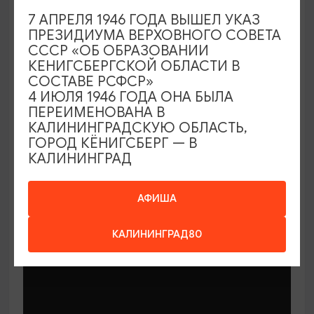
7 АПРЕЛЯ 1946 ГОДА ВЫШЕЛ УКАЗ
ПРЕЗИДИУМА ВЕРХОВНОГО СОВЕТА
СССР «ОБ ОБРАЗОВАНИИ
КЕНИГСБЕРГСКОЙ ОБЛАСТИ В
СОСТАВЕ РСФСР»
МАСТЕР-КЛАССЫ
4 ИЮЛЯ 1946 ГОДА ОНА БЫЛА
ПЕРЕИМЕНОВАНА В
КАЛИНИНГРАДСКУЮ ОБЛАСТЬ,
Мастер-классы по керамике Елены
ГОРОД КЁНИГСБЕРГ — В
Бодяковой
КАЛИНИНГРАД
03.02.2026 - 29.12.2026, вторник в 16:00
Калининград, ул. Баранова, 45
АФИША
КАЛИНИНГРАД80
ОТ 200₽