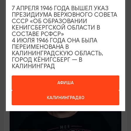
СПЕКТАКЛИ
7 АПРЕЛЯ 1946 ГОДА ВЫШЕЛ УКАЗ
ПРЕЗИДИУМА ВЕРХОВНОГО СОВЕТА
Лорд Фаунтлерой
СССР «ОБ ОБРАЗОВАНИИ
КЕНИГСБЕРГСКОЙ ОБЛАСТИ В
10.09.2026 19:00
СОСТАВЕ РСФСР»
Калининград, Калининградский областной
4 ИЮЛЯ 1946 ГОДА ОНА БЫЛА
драматический театр
ПЕРЕИМЕНОВАНА В
КАЛИНИНГРАДСКУЮ ОБЛАСТЬ,
ГОРОД КЁНИГСБЕРГ — В
КАЛИНИНГРАД
ОТ 1000₽
АФИША
КАЛИНИНГРАД80