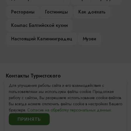
Рестораны
Гостиницы
Как доехать
Компас Балтийской кухни
Настоящий Калининградец
Музеи
Контакты Туристского
информационного центра
Для улучшения работы сайта и его взаимодействия с
пользователями мы используем файлы cookie. Продолжая
+7 (4012) 555-200
работу с сайтом, Вы разрешаете использование cookie-файлов.
Вы всегда можете отключить файлы cookie в настройках Вашего
8 (800) 200-55-39
браузера.
Согласие на обработку персональных данных.
info@visit-kaliningrad.ru
ПРИНЯТЬ