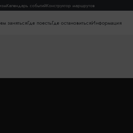
изм
Календарь событий
Конструктор маршрутов
ем заняться
Где поесть
Где остановиться
Информация