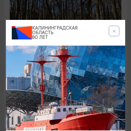
КАЛИНИНГРАДСКАЯ
ОБЛАСТЬ
80 ЛЕТ
ЭКСКУРСИИ УЧРЕЖДЕНИЙ КУЛЬТУРЫ
Аудиоспектакль «Истории Куршской
косы»
01.02.2026 - 31.12.2026, 13:00
Куршская коса
ОТ 2500₽