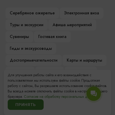
Серебряное ожерелье
Электронная виза
Туры и экскурсии
Афиша мероприятий
Сувениры
Гостевая книга
Гиды и экскурсоводы
Достопримечательности
Карты и маршруты
Рестораны
Гостиницы
Как доехать
Для улучшения работы сайта и его взаимодействия с
пользователями мы используем файлы cookie. Продолжая
Компас Балтийской кухни
работу с сайтом, Вы разрешаете использование cookie-файлов.
Вы всегда можете отключить файлы cookie в настройках Вашего
Настоящий Калининградец
Музеи
браузера.
Согласие на обработку персональных данных.
ПРИНЯТЬ