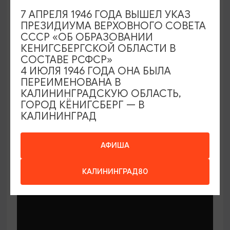
7 АПРЕЛЯ 1946 ГОДА ВЫШЕЛ УКАЗ
ПРЕЗИДИУМА ВЕРХОВНОГО СОВЕТА
СССР «ОБ ОБРАЗОВАНИИ
КЕНИГСБЕРГСКОЙ ОБЛАСТИ В
СОСТАВЕ РСФСР»
МАСТЕР-КЛАССЫ
4 ИЮЛЯ 1946 ГОДА ОНА БЫЛА
ПЕРЕИМЕНОВАНА В
КАЛИНИНГРАДСКУЮ ОБЛАСТЬ,
Мастер-классы по керамике Елены
ГОРОД КЁНИГСБЕРГ — В
Бодяковой
КАЛИНИНГРАД
03.02.2026 - 29.12.2026, вторник в 16:00
Калининград, ул. Баранова, 45
АФИША
КАЛИНИНГРАД80
ОТ 200₽