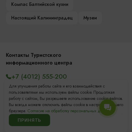
Компас Балтийской кухни
Настоящий Калининградец
Музеи
Контакты Туристского
информационного центра
+7 (4012) 555-200
8 (800) 200-55-39
Для улучшения работы сайта и его взаимодействия с
пользователями мы используем файлы cookie. Продолжая
info@visit-kaliningrad.ru
работу с сайтом, Вы разрешаете использование cookie-файлов.
Вы всегда можете отключить файлы cookie в настройках Вашего
браузера.
Согласие на обработку персональных данных.
Площадь Победы, 1
Закрыто
ПРИНЯТЬ
ул. Октябрьская, 2/3
Закрыто