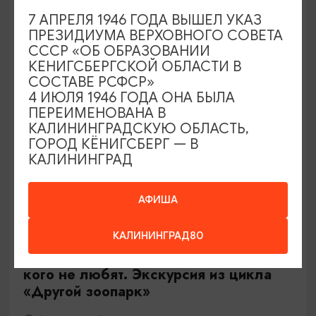
Калининград, Роял парк в «Резиденции Королей»
7 АПРЕЛЯ 1946 ГОДА ВЫШЕЛ УКАЗ
ПРЕЗИДИУМА ВЕРХОВНОГО СОВЕТА
СССР «ОБ ОБРАЗОВАНИИ
ОТ 500₽
КЕНИГСБЕРГСКОЙ ОБЛАСТИ В
СОСТАВЕ РСФСР»
4 ИЮЛЯ 1946 ГОДА ОНА БЫЛА
ПЕРЕИМЕНОВАНА В
КАЛИНИНГРАДСКУЮ ОБЛАСТЬ,
ГОРОД КЁНИГСБЕРГ — В
КАЛИНИНГРАД
АФИША
ЭКСКУРСИИ УЧРЕЖДЕНИЙ КУЛЬТУРЫ
КАЛИНИНГРАД80
Тайны панциря и чешуи или о тех,
кого не любят. Экскурсия из цикла
«Другой зоопарк»