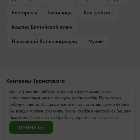
Рестораны
Гостиницы
Как доехать
Компас Балтийской кухни
Настоящий Калининградец
Музеи
Контакты Туристского
информационного центра
Для улучшения работы сайта и его взаимодействия с
пользователями мы используем файлы cookie. Продолжая
+7 (4012) 555-200
работу с сайтом, Вы разрешаете использование cookie-файлов.
Вы всегда можете отключить файлы cookie в настройках Вашего
8 (800) 200-55-39
браузера.
Согласие на обработку персональных данных.
info@visit-kaliningrad.ru
ПРИНЯТЬ