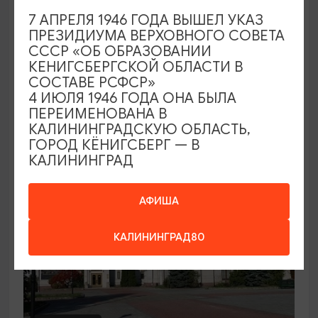
7 АПРЕЛЯ 1946 ГОДА ВЫШЕЛ УКАЗ
Семейный клуб выходного дня в
ПРЕЗИДИУМА ВЕРХОВНОГО СОВЕТА
Морском выставочном центре
СССР «ОБ ОБРАЗОВАНИИ
КЕНИГСБЕРГСКОЙ ОБЛАСТИ В
19.07.2026 - 30.08.2026, СБ 12:00, 13:00
СОСТАВЕ РСФСР»
Светлогорск, Морской выставочный центр г.
4 ИЮЛЯ 1946 ГОДА ОНА БЫЛА
Светлогорск
ПЕРЕИМЕНОВАНА В
КАЛИНИНГРАДСКУЮ ОБЛАСТЬ,
ГОРОД КЁНИГСБЕРГ — В
КАЛИНИНГРАД
АФИША
КАЛИНИНГРАД80