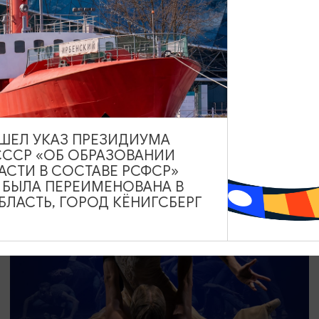
СПЕКТАКЛИ
Линия соприкосновения
04.09.2026 19:00
Калининград, Калининградский областной музыкальный
театр
ВЫШЕЛ УКАЗ ПРЕЗИДИУМА
СССР «ОБ ОБРАЗОВАНИИ
АСТИ В СОСТАВЕ РСФСР»
А БЫЛА ПЕРЕИМЕНОВАНА В
ОТ 2000₽
ПУШКИНСКАЯ КАРТА
ЛАСТЬ, ГОРОД КЁНИГСБЕРГ