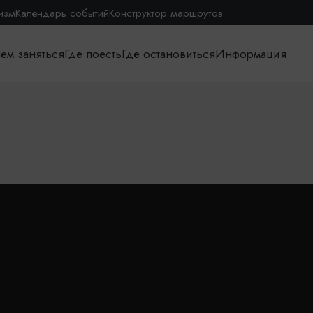
изм
Календарь событий
Конструктор маршрутов
ем заняться
Где поесть
Где остановиться
Информация