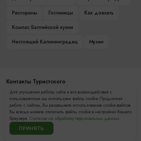
Рестораны
Гостиницы
Как доехать
Компас Балтийской кухни
Настоящий Калининградец
Музеи
Контакты Туристского
информационного центра
Для улучшения работы сайта и его взаимодействия с
пользователями мы используем файлы cookie. Продолжая
+7 (4012) 555-200
работу с сайтом, Вы разрешаете использование cookie-файлов.
Вы всегда можете отключить файлы cookie в настройках Вашего
8 (800) 200-55-39
браузера.
Согласие на обработку персональных данных.
info@visit-kaliningrad.ru
ПРИНЯТЬ