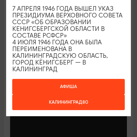
7 АПРЕЛЯ 1946 ГОДА ВЫШЕЛ УКАЗ
СПЕКТАКЛИ
ПРЕЗИДИУМА ВЕРХОВНОГО СОВЕТА
СССР «ОБ ОБРАЗОВАНИИ
Улитка и Кит
КЕНИГСБЕРГСКОЙ ОБЛАСТИ В
СОСТАВЕ РСФСР»
06.09.2026 11:00
4 ИЮЛЯ 1946 ГОДА ОНА БЫЛА
Светлогорск, Арт-пространство «Янтарь-холл»
ПЕРЕИМЕНОВАНА В
КАЛИНИНГРАДСКУЮ ОБЛАСТЬ,
ГОРОД КЁНИГСБЕРГ — В
КАЛИНИНГРАД
ОТ 500₽
ПУШКИНСКАЯ КАРТА
АФИША
КАЛИНИНГРАД80